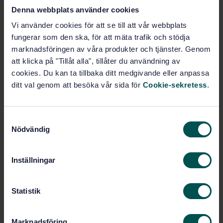
SEK SVENSK ELSTANDARD
Framtagen av:
Denna webbplats använder cookies
Methods of measurement
Internationell titel:
Vi använder cookies för att se till att vår webbplats
for radio transmitters - Part 2:
Bandwidth, out-of-band power and power
fungerar som den ska, för att mäta trafik och stödja
of non-essential oscillations
marknadsföringen av våra produkter och tjänster. Genom
att klicka på "Tillåt alla", tillåter du användning av
STD-19954
Artikelnummer:
cookies. Du kan ta tillbaka ditt medgivande eller anpassa
1
Utgåva:
ditt val genom att besöka vår sida för
Cookie-sekretess
.
1997-01-17
Fastställd:
0
Antal sidor:
S
SS-IEC 244
Ersätter:
Nödvändig
a
m
Inom samma område
t
Inställningar
y
STANDARDER
c
k
Statistik
SS-EN IEC IEEE 62209-1528:2022
Metod för
e
mätning av specifik absorptionshastighet (SAR)
s
avseende exponering för radiofrekventa
Marknadsföring