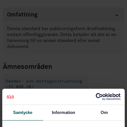
Omfattning
Denna standard har publiceringsform ikraftsättning,
endast offentliggörande. Detta betyder att det är en
hänvisning till en annan standard eller annat
dokument.
Ämnesområden
Sändar- och mottagarutrustning
(33.060.20)
Produktinformation
Samtycke
Information
Om
Engelska
Språk: