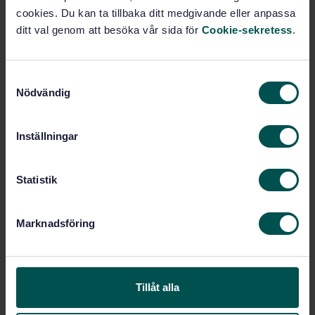
cookies. Du kan ta tillbaka ditt medgivande eller anpassa
Lägg i varukorgen
ditt val genom att besöka vår sida för
Cookie-sekretess
.
PDF
Fler alternativ
S
Nödvändig
a
Produktinformation
m
t
Inställningar
Engelska
Språk:
y
Brandsäkerhet, SIS/TK 181
Framtagen av:
c
k
Statistik
Extended application of
Internationell titel:
results from fire resistance tests -
e
Nonloadbearing walls - Part 5: Metal
s
Marknadsföring
sandwich panel construction
v
STD-71725
a
Artikelnummer:
l
1
Utgåva:
2009-11-12
Tillåt alla
Fastställd:
32
Antal sidor: