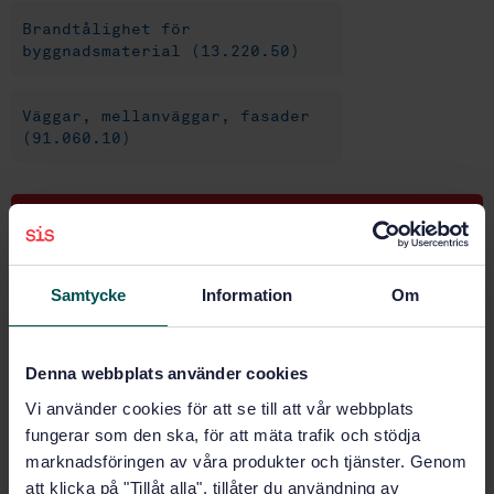
Brandtålighet för
byggnadsmaterial (13.220.50)
Väggar, mellanväggar, fasader
(91.060.10)
Köp denna standard
STANDARD
Samtycke
Information
Om
SVENSK STANDARD
· SS-EN 15254-5:2009
Utökad tillämpning av resultat från provning av
brandmotstånd - icke bärande väggar - Del 5:
Denna webbplats använder cookies
Sandwichkonstruktioner med skal av metall
Vi använder cookies för att se till att vår webbplats
fungerar som den ska, för att mäta trafik och stödja
Prenumerera på standarden - Läs mer
marknadsföringen av våra produkter och tjänster. Genom
Pris:
1 097 SEK
att klicka på "Tillåt alla", tillåter du användning av