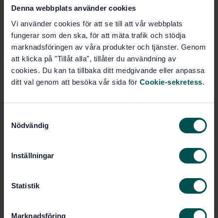
av brand
Denna webbplats använder cookies
Vi använder cookies för att se till att vår webbplats
Prenumerera på standarden - Läs mer
fungerar som den ska, för att mäta trafik och stödja
marknadsföringen av våra produkter och tjänster. Genom
Pris:
1 097 SEK
att klicka på "Tillåt alla", tillåter du användning av
Lägg i varukorgen
cookies. Du kan ta tillbaka ditt medgivande eller anpassa
PDF
ditt val genom att besöka vår sida för
Cookie-sekretess
.
Fler alternativ
S
Nödvändig
a
Produktinformation
m
Svenska
Språk:
t
Inställningar
y
Hissar och rulltrappor,
Framtagen av:
SIS/TK 211
c
k
Statistik
Safety rules for the
Internationell titel:
e
construction and installation of lifts
- Particular applications for passenger
s
Marknadsföring