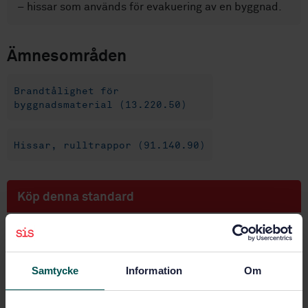
– hissar som används för evakuering av en byggnad.
Ämnesområden
Brandtålighet för
byggnadsmaterial (13.220.50)
Hissar, rulltrappor (91.140.90)
Köp denna standard
STANDARD
SVENSK STANDARD
· SS-EN 81-73:2020
Säkerhetsregler för konstruktion och installation av
Samtycke
Information
Om
hissar - Speciella säkerhetsregler för person- och
varupersonhissar - Del 73: Hissars funktion i händelse