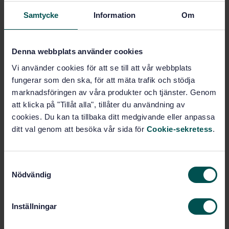
Samtycke
Information
Om
STANDARD
SVENSK STANDARD
· SS-EN 1995-1-2:2025
Eurokod 5 – Dimensionering av träkonstruktioner –
Denna webbplats använder cookies
Del 1-2: Brandteknisk dimensionering
Vi använder cookies för att se till att vår webbplats
fungerar som den ska, för att mäta trafik och stödja
Prenumerera på standarden - Läs mer
marknadsföringen av våra produkter och tjänster. Genom
att klicka på "Tillåt alla", tillåter du användning av
Pris:
2 183 SEK
cookies. Du kan ta tillbaka ditt medgivande eller anpassa
Lägg i varukorgen
ditt val genom att besöka vår sida för
Cookie-sekretess
.
PDF
Fler alternativ
S
Nödvändig
a
m
Produktinformation
t
Inställningar
y
Engelska
Språk:
c
Bärande träkonstruktioner,
Framtagen av: