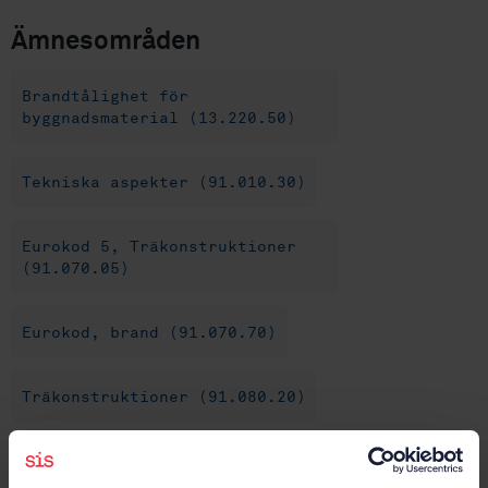
Ämnesområden
Brandtålighet för
byggnadsmaterial (13.220.50)
Tekniska aspekter (91.010.30)
Eurokod 5, Träkonstruktioner
(91.070.05)
Eurokod, brand (91.070.70)
Träkonstruktioner (91.080.20)
Köp denna standard