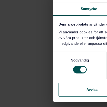
Samtycke
Denna webbplats använder 
Vi använder cookies för att s
av våra produkter och tjänster
medgivande eller anpassa dit
S
Nödvändig
a
m
t
y
c
k
Avvisa
e
s
v