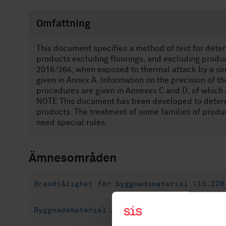
Omfattning
This document specifies a method of test for deter
products excluding floorings, and excluding produ
2016/364, when exposed to thermal attack by a sin
given in Annex A. Information on the precision of th
procedures are given in Annexes C and D, of which 
NOTE This document has been developed to determin
products. The treatment of some families of product
need special rules.
Ämnesområden
Brandtålighet för byggnadsmaterial (13.220
Byggnadsmaterial Allmänt (91.100.01)