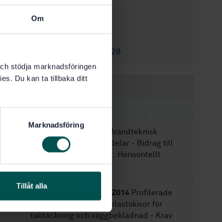
1
Utgåva:
Om
2022-07-27
Fastställd:
108
Antal sidor:
SS-EN 13823:2020
Ersätter:
k och stödja marknadsföringen
es. Du kan ta tillbaka ditt
Inom samma område
STANDARDER
Marknadsföring
SS-EN 13381-1:2020
Brandteknisk
provning av byggnadsdelar - Bidrag till
brandmotstånd - Del 1: Horisontellt
skyddande skikt
Tillåt alla
SS-EN 1013:2012+A1:2014
Profilerade
ljusgenomsläppande plastskivor för
taktäckning och väggbeklädnad - Krav