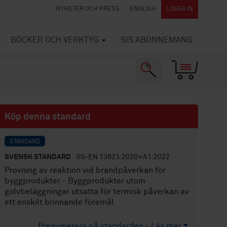
NYHETER OCH PRESS
ENGLISH
LOGGA IN
BÖCKER OCH VERKTYG
SIS ABONNEMANG
Köp denna standard
STANDARD
SVENSK STANDARD
· SS-EN 13823:2020+A1:2022
Provning av reaktion vid brandpåverkan för
byggprodukter - Byggprodukter utom
golvbeläggningar utsatta för termisk påverkan av
ett enskilt brinnande föremål
Prenumerera på standarden - Läs mer