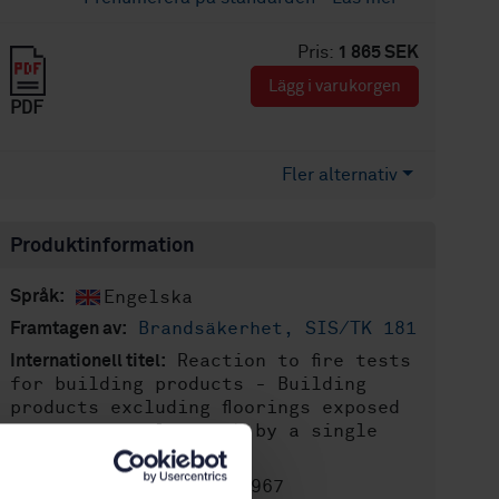
Pris:
1 865 SEK
Lägg i varukorgen
PDF
Fler alternativ
Produktinformation
Engelska
Språk:
Brandsäkerhet, SIS/TK 181
Framtagen av:
Reaction to fire tests
Internationell titel:
for building products - Building
products excluding floorings exposed
to the thermal attack by a single
burning item
STD-80036967
Artikelnummer: