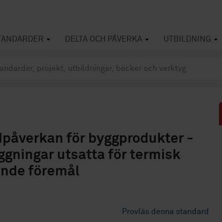
TANDARDER
DELTA OCH PÅVERKA
UTBILDNING
dpåverkan för byggprodukter -
gningar utsatta för termisk
ande föremål
Provläs denna standard