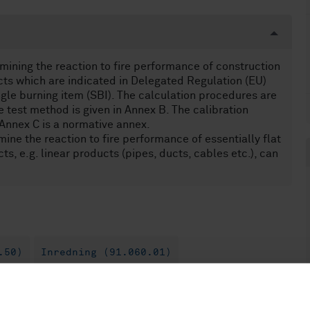
mining the reaction to fire performance of construction
cts which are indicated in Delegated Regulation (EU)
gle burning item (SBI). The calculation procedures are
e test method is given in Annex B. The calibration
Annex C is a normative annex.
e the reaction to fire performance of essentially flat
s, e.g. linear products (pipes, ducts, cables etc.), can
.50)
Inredning (91.060.01)