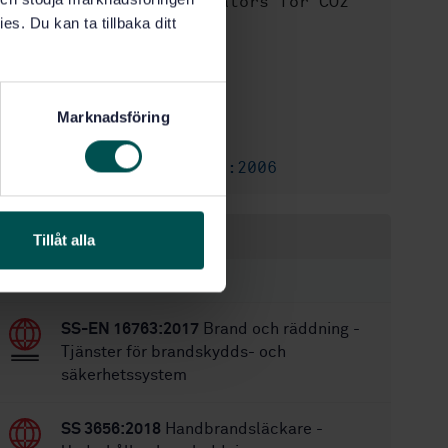
valves and their actuators for CO2
systems
es. Du kan ta tillbaka ditt
STD-29625
Artikelnummer:
1
Utgåva:
2001-01-26
Fastställd:
Marknadsföring
18
Antal sidor:
SS-EN 12094-5:2006
Ersätts av:
Inom samma område
Tillåt alla
STANDARDER
SS-EN 16763:2017
Brand och räddning -
Tjänster för brandskydds- och
säkerhetssystem
SS 3656:2018
Handbrandsläckare -