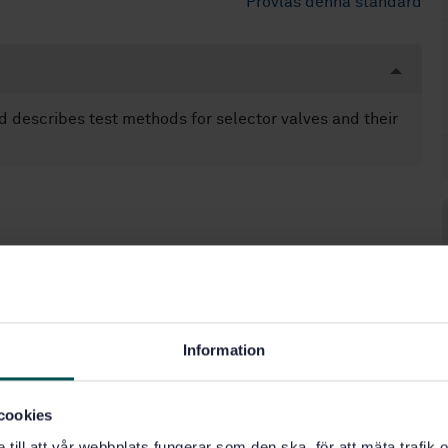
Provläs denna standard
 describes test methods for selector valves and their
Information
cookies
e till att vår webbplats fungerar som den ska, för att mäta trafi