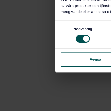
av våra produkter och tjänster
medgivande eller anpassa dit
S
Nödvändig
a
m
t
y
c
k
Avvisa
e
s
v
a
l