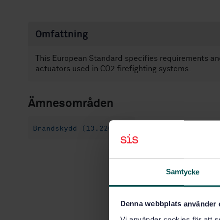
Omfattning
This European Standard specifies requirements and
actuators used in CO2 firefighting systems.
Ämnesområden
Brandskydd (13.220.20)
Samtycke
Denna webbplats använder 
Vi använder cookies för att s