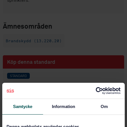
sprinklers.
Ämnesområden
Brandskydd (13.220.20)
Köp denna standard
STANDARD
SVENSK STANDARD
· SS-EN 12259-15:2025
Fasta släcksystem – Komponenter för sprinkler och
vattenspraysystem – Del 15: Spridningsbild för
sprinkler med en K-faktor om minst K160, sprinkler
Samtycke
Information
Om
med utökad täckningsyta om minst K80 och CMSA-
sprinkler
Denna webbplats använder cookies