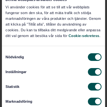
Prenumerera på standarden - Läs mer
Vi använder cookies för att se till att vår webbplats
Pris:
1 737 SEK
fungerar som den ska, för att mäta trafik och stödja
marknadsföringen av våra produkter och tjänster. Genom
Lägg i varukorgen
att klicka på "Tillåt alla", tillåter du användning av
PDF
cookies. Du kan ta tillbaka ditt medgivande eller anpassa
ditt val genom att besöka vår sida för
Cookie-sekretess
.
Fler alternativ
Produktinformation
S
Nödvändig
a
Engelska
Språk:
m
Fasta släcksystem och
t
Framtagen av:
Inställningar
brandgasventilation, SIS/TK 633
y
c
Fixed firefighting systems
Internationell titel:
— Components for sprinkler and water
k
Statistik
spray systems — Part 15: Spray pattern
e
sprinklers with a k-factor of at least
s
K160, extended coverage sprinklers of
Marknadsföring
v
at least K80 and control mode special