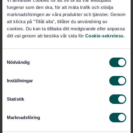
Vi använder cookies för att se till att vår webbplats
fungerar som den ska, för att mäta trafik och stödja
SVENSK STANDARD
· SS-EN 12259-12:2023
marknadsföringen av våra produkter och tjänster. Genom
Brand och räddning - Fasta släcksystem -
att klicka på "Tillåt alla", tillåter du användning av
Komponenter för sprinkler och vattenspraysystem -
Del 12: Sprinklerpumpar
cookies. Du kan ta tillbaka ditt medgivande eller anpassa
ditt val genom att besöka vår sida för
Cookie-sekretess
.
Prenumerera på standarden - Läs mer
Pris:
789 SEK
S
Nödvändig
a
Lägg i varukorgen
m
PDF
t
Inställningar
y
Fler alternativ
c
k
Statistik
Produktinformation
e
s
Marknadsföring
Engelska
Språk:
v
Fasta släcksystem och
Framtagen av:
a
brandgasventilation, SIS/TK 633