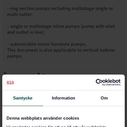
- ring section pumps including multistage single or
multi outlet;
- single or multistage inline pumps (pump with inlet
and outlet in line);
- submersible motor borehole pumps.
This document is also applicable to vertical turbine
pumps.
Ämnesområden
Brandskydd (13.220.20)
Samtycke
Information
Om
Köp denna standard
Denna webbplats använder cookies
STANDARD