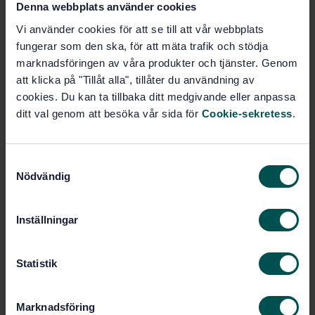
Denna webbplats använder cookies
Fasta släcksystem – Skumsystem – Del 1: Krav och
provningsmetoder för komponenter
Vi använder cookies för att se till att vår webbplats
fungerar som den ska, för att mäta trafik och stödja
Prenumerera på standarden - Läs mer
marknadsföringen av våra produkter och tjänster. Genom
att klicka på "Tillåt alla", tillåter du användning av
Pris:
1 250 SEK
cookies. Du kan ta tillbaka ditt medgivande eller anpassa
Lägg i varukorgen
ditt val genom att besöka vår sida för
Cookie-sekretess
.
PDF
S
Fler alternativ
Nödvändig
a
m
Produktinformation
t
Inställningar
y
Engelska
Språk:
c
Fasta släcksystem och
Framtagen av:
k
Statistik
brandgasventilation, SIS/TK 633
e
Fixed firefighting systems
Internationell titel:
s
Marknadsföring
— Foam systems — Part 1: Requirements
v