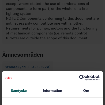
except where stated, the use of combinations of
components to form part, or the whole, of a fire
fighting system.
NOTE 2 Components conforming to this document are
not necessarily compatible one with another.
Requirements for pumps, motors and the functioning
of mechanical components (i.e. remote control
turrets) are outside the scope of this document.
Ämnesområden
Brandskydd (13.220.20)
Köp denna standard
Samtycke
Information
Om
STANDARD
SVENSK STANDARD
· SS-EN 13565-1:2019+A1:2025