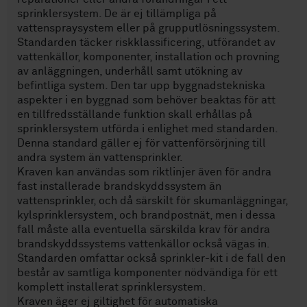
sprinklersystem. De är ej tillämpliga på
vattenspraysystem eller på grupputlösningssystem.
Standarden täcker riskklassificering, utförandet av
vattenkällor, komponenter, installation och provning
av anläggningen, underhåll samt utökning av
befintliga system. Den tar upp byggnadstekniska
aspekter i en byggnad som behöver beaktas för att
en tillfredsställande funktion skall erhållas på
sprinklersystem utförda i enlighet med standarden.
Denna standard gäller ej för vattenförsörjning till
andra system än vattensprinkler.
Kraven kan användas som riktlinjer även för andra
fast installerade brandskyddssystem än
vattensprinkler, och då särskilt för skumanläggningar,
kylsprinklersystem, och brandpostnät, men i dessa
fall måste alla eventuella särskilda krav för andra
brandskyddssystems vattenkällor också vägas in.
Standarden omfattar också sprinkler-kit i de fall den
består av samtliga komponenter nödvändiga för ett
komplett installerat sprinklersystem.
Kraven äger ej giltighet för automatiska