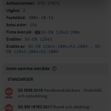
STD-37671
Artikelnummer:
2
Utgåva:
2004-10-15
Fastställd:
154
Antal sidor:
SS-EN 12845:2004
Finns även på:
SS-EN 12845
Ersätter:
SS-EN 12845:2004+A2:2009
,
SS-
Ersätts av:
EN 12845:2004+A2:2009
Inom samma område
STANDARDER
SS 3656:2018
Handbrandsläckare - Underhåll
och omladdning
SS-EN 16763:2017
Brand och räddning -