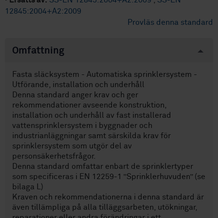
·
Ersätts av:
SS-EN 12845:2004+A2:2009
,
SS-EN
12845:2004+A2:2009
Provläs denna standard
Omfattning
Fasta släcksystem - Automatiska sprinklersystem -
Utförande, installation och underhåll
Denna standard anger krav och ger
rekommendationer avseende konstruktion,
installation och underhåll av fast installerad
vattensprinklersystem i byggnader och
industrianläggningar samt särskilda krav för
sprinklersystem som utgör del av
personsäkerhetsfrågor.
Denna standard omfattar enbart de sprinklertyper
som specificeras i EN 12259-1 ”Sprinklerhuvuden” (se
bilaga L)
Kraven och rekommendationerna i denna standard är
även tillämpliga på alla tilläggsarbeten, utökningar,
reparationer eller andra förändringar i ett