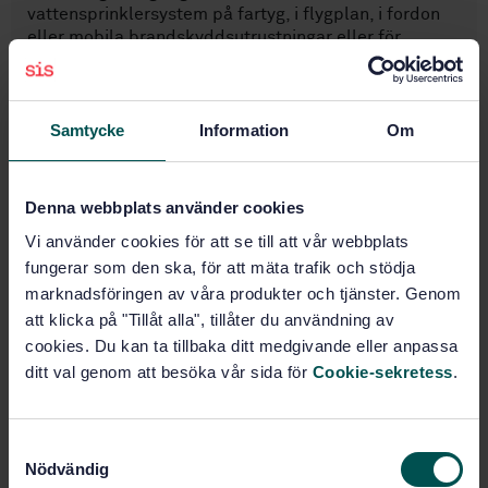
vattensprinklersystem på fartyg, i flygplan, i fordon
eller mobila brandskyddsutrustningar eller för
anläggningar under mark inom gruvindustrin.
Samtycke
Information
Om
Ämnesområden
Brandbekämpning (13.220.10)
Denna webbplats använder cookies
Vi använder cookies för att se till att vår webbplats
Brandskydd (13.220.20)
fungerar som den ska, för att mäta trafik och stödja
marknadsföringen av våra produkter och tjänster. Genom
att klicka på "Tillåt alla", tillåter du användning av
Köp denna standard
cookies. Du kan ta tillbaka ditt medgivande eller anpassa
ditt val genom att besöka vår sida för
Cookie-sekretess
.
STANDARD
SVENSK STANDARD
· SS-EN 12845:2004
S
Brand och räddning - Fasta släcksystem -
Nödvändig
a
Automatiska sprinklersystem - Utförande, installation