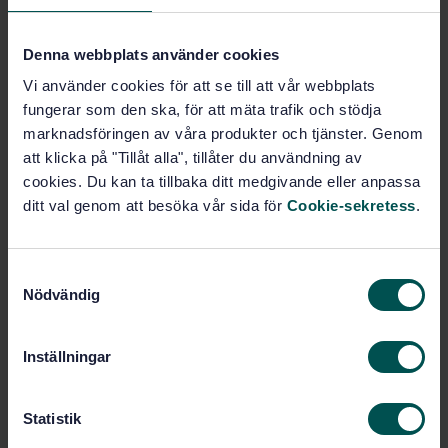
Övrigt (47.020.99)
Denna webbplats använder cookies
Vi använder cookies för att se till att vår webbplats
Köp denna standard
fungerar som den ska, för att mäta trafik och stödja
marknadsföringen av våra produkter och tjänster. Genom
STANDARD
att klicka på "Tillåt alla", tillåter du användning av
SVENSK STANDARD
· SS-ISO 13617:2019
cookies. Du kan ta tillbaka ditt medgivande eller anpassa
Skeppsteknik - Förbränningsugnar ombord på fartyg
ditt val genom att besöka vår sida för
Cookie-sekretess
.
- Krav (ISO 13617:2019, IDT)
Prenumerera på standarden - Läs mer
S
Nödvändig
a
Pris:
1 097 SEK
m
Lägg i varukorgen
t
Inställningar
PDF
y
c
Fler alternativ
k
Statistik
e