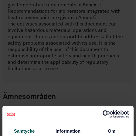
gas temperature requirements in Annex D.
Recommendations for incinerators integrated with
heat recovery units are given in Annex C.
The activities associated with this document can
involve hazardous materials, operations and
equipment. It does not purport to address all of the
safety problems associated with its use. It is the
responsibility of the user of this document to
establish appropriate safety and health practices
and determine the applicability of regulatory
limitations prior to use.
Ämnesområden
Installationer och utrustning
för avfallshantering
(13.030.40)
Samtycke
Information
Om