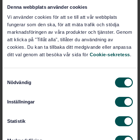
Denna webbplats använder cookies
SVENSK STANDARD
· SS-EN ISO 17201-4:2025
Akustik – Buller från skjutbanor – Del 4:
Vi använder cookies för att se till att vår webbplats
Uppskattning av bogvågsknall (ISO 17201-4:2025,
fungerar som den ska, för att mäta trafik och stödja
IDT)
marknadsföringen av våra produkter och tjänster. Genom
att klicka på "Tillåt alla", tillåter du användning av
Prenumerera på standarden - Läs mer
cookies. Du kan ta tillbaka ditt medgivande eller anpassa
ditt val genom att besöka vår sida för
Cookie-sekretess
.
Pris:
1 420 SEK
Lägg i varukorgen
PDF
S
Nödvändig
a
Fler alternativ
m
t
Inställningar
y
Produktinformation
c
k
Statistik
Engelska
Språk:
e
Akustik och buller, SIS/TK
Framtagen av:
s
110