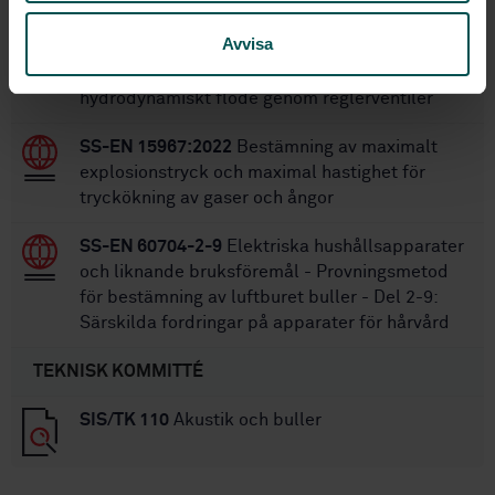
SS-EN 60534-8-2
Industriell processtyrning -
Avvisa
Del 8-2: Reglerventiler - Buller -
Laboratoriemätningar av buller orsakat av
hydrodynamiskt flöde genom reglerventiler
SS-EN 15967:2022
Bestämning av maximalt
explosionstryck och maximal hastighet för
tryckökning av gaser och ångor
SS-EN 60704-2-9
Elektriska hushållsapparater
och liknande bruksföremål - Provningsmetod
för bestämning av luftburet buller - Del 2-9:
Särskilda fordringar på apparater för hårvård
TEKNISK KOMMITTÉ
SIS/TK 110
Akustik och buller