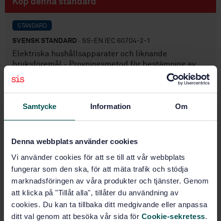
Köp denna standard
STANDARD
SVENSK STANDARD
· SS-EN IEC 60704-2-1
Elektriska hushållsapparater och liknande
bruksföremål - Provningsmetod för bestämning av
luftburet buller - Del 2-1: Särskilda fordringar på
dammsugare
Samtycke
Information
Om
Prenumerera på standarden - Läs mer
Pris:
433 SEK
Denna webbplats använder cookies
Lägg i varukorgen
PDF
Vi använder cookies för att se till att vår webbplats
fungerar som den ska, för att mäta trafik och stödja
Fler alternativ
marknadsföringen av våra produkter och tjänster. Genom
att klicka på "Tillåt alla", tillåter du användning av
cookies. Du kan ta tillbaka ditt medgivande eller anpassa
Produktinformation
ditt val genom att besöka vår sida för
Cookie-sekretess
.