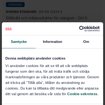
STANDARD
SVENSK STANDARD
· SS-EN 10223-5
Ståltråd och trådprodukter för stängsel - Del 5:
Grossiststängsel av stål
Prenumerera på standarden - Läs mer
Samtycke
Information
Om
Pris:
943 SEK
Lägg i varukorgen
PDF
Denna webbplats använder cookies
Vi använder cookies för att se till att vår webbplats
Fler alternativ
fungerar som den ska, för att mäta trafik och stödja
marknadsföringen av våra produkter och tjänster. Genom
att klicka på "Tillåt alla", tillåter du användning av
Produktinformation
cookies. Du kan ta tillbaka ditt medgivande eller anpassa
Engelska
Språk:
ditt val genom att besöka vår sida för
Cookie-sekretess
.
Rostfria stål och
Framtagen av: