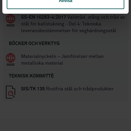
Avvisa
1: Tråd (ISO 6931-1:2016)
SS-EN 10263-4:2017
Valstråd, stång och tråd av
stål för kallstukning - Del 4: Tekniska
leveransbestämmelser för seghärdningsstål
BÖCKER OCH VERKTYG
Materialnyckeln – Jämförelser mellan
metalliska material
TEKNISK KOMMITTÉ
SIS/TK 135
Rostfria stål och trådprodukter