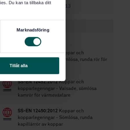
es. Du kan ta tillbaka ditt
SS-EN 13605:2013
Ersätter:
Inom samma område
Marknadsföring
STANDARDER
SS-EN 12451:2012
Koppar och
kopparlegeringar - Sömlösa, runda rör för
Tillåt alla
värmeväxlare
SS-EN 12452:2012
Koppar och
kopparlegeringar - Valsade, sömlösa
kamrör för värmeväxlare
SS-EN 12450:2012
Koppar och
kopparlegeringar - Sömlösa, runda
kapillärrör av koppar