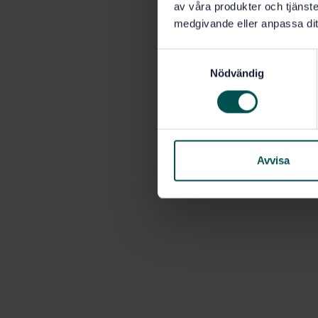
av våra produkter och tjänster
medgivande eller anpassa dit
S
Nödvändig
a
m
t
y
c
k
Avvisa
e
s
v
a
l