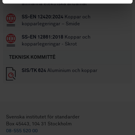
allmänna elektriska ändamål
SS-EN 12420:2024
Koppar och
kopparlegeringar – Smide
SS-EN 12861:2018
Koppar och
kopparlegeringar - Skrot
TEKNISK KOMMITTÉ
SIS/TK 624
Aluminium och koppar
Svenska institutet för standarder
Box 45443, 104 31 Stockholm
08-555 520 00