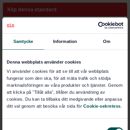
Köp denna standard
STANDARD
SVENSK STANDARD
· SS-EN 12168:2024
Koppar och kopparlegeringar – Hålad stång för
Samtycke
Information
Om
skärande bearbetning
Prenumerera på standarden - Läs mer
Denna webbplats använder cookies
Vi använder cookies för att se till att vår webbplats
Pris:
1 250 SEK
fungerar som den ska, för att mäta trafik och stödja
Lägg i varukorgen
marknadsföringen av våra produkter och tjänster. Genom
PDF
att klicka på "Tillåt alla", tillåter du användning av
cookies. Du kan ta tillbaka ditt medgivande eller anpassa
Fler alternativ
ditt val genom att besöka vår sida för
Cookie-sekretess
.
Produktinformation
S