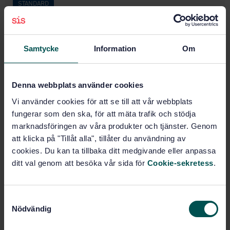
STANDARD
SVENSK STANDARD
· SS-EN 12164:2024
Koppar och kopparlegeringar – Stång för skärande
bearbetning
Samtycke
Information
Om
Prenumerera på standarden - Läs mer
Denna webbplats använder cookies
Pris:
1 420 SEK
Vi använder cookies för att se till att vår webbplats
Lägg i varukorgen
fungerar som den ska, för att mäta trafik och stödja
PDF
marknadsföringen av våra produkter och tjänster. Genom
att klicka på "Tillåt alla", tillåter du användning av
Fler alternativ
cookies. Du kan ta tillbaka ditt medgivande eller anpassa
ditt val genom att besöka vår sida för
Cookie-sekretess
.
Produktinformation
Engelska
S
Språk:
Nödvändig
a
Koppar, SIS/TK 624/AG 02
Framtagen av:
m
Copper and copper alloys
Internationell titel: