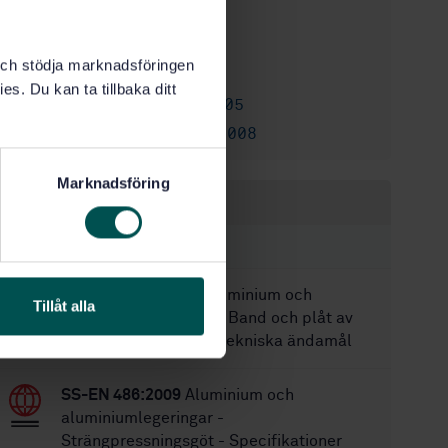
2
Utgåva:
2007-04-16
Fastställd:
k och stödja marknadsföringen
14
Antal sidor:
es. Du kan ta tillbaka ditt
SS-EN 14286:2005
Ersätter:
SS-EN 14286:2008
Ersätts av:
Marknadsföring
Inom samma område
STANDARDER
SS-EN 14121:2009
Aluminium och
Tillåt alla
aluminiumlegeringar - Band och plåt av
aluminium för elektrotekniska ändamål
SS-EN 486:2009
Aluminium och
aluminiumlegeringar -
Strängpressningsgöt - Specifikationer