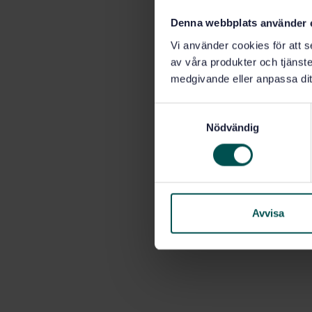
Denna webbplats använder 
Vi använder cookies för att s
av våra produkter och tjänster
medgivande eller anpassa dit
S
Nödvändig
a
m
t
y
c
k
Avvisa
e
s
v
a
l