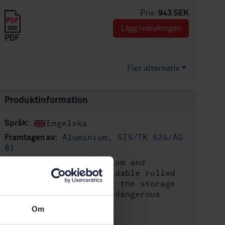
Pris:
943 SEK
Lägg i varukorgen
PDF
Fler alternativ
Produktinformation
Engelska
Språk:
Aluminium, SIS/TK 624/AG
Framtagen av:
01
Aluminium and
Internationell titel:
aluminium alloys - Weldable rolled
products for tanks for the storage
and transportation of dangerous
goods
Om
STD-60459
Artikelnummer: