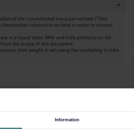
tion of the conventional mass per volume ("litre
 (hereinafter referred to as fats) in order to convert
re in a liquid state. Milk and milk products (or fat
 from the scope of this document.
ume (litre weight in air) using the oscillating U-tube
ter (67.200.10)
Information