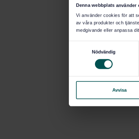
Denna webbplats använder 
Vi använder cookies för att s
av våra produkter och tjänster
medgivande eller anpassa dit
S
Nödvändig
a
m
t
y
c
k
Avvisa
e
s
v
a
l