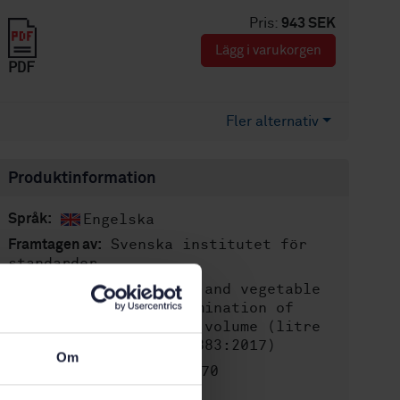
Pris:
943 SEK
Lägg i varukorgen
PDF
Fler alternativ
Produktinformation
Engelska
Språk:
Svenska institutet för
Framtagen av:
standarder
Animal and vegetable
Internationell titel:
fats and oils - Determination of
conventional mass per volume (litre
weight in air) (ISO 6883:2017)
Om
STD-8025370
Artikelnummer:
2
Utgåva: