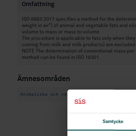
Omfattning
ISO 6883:2017 specifies a method for the determina
weight in air") of animal and vegetable fats and oils
volume to mass or mass to volume.
The procedure is applicable to fats only when they a
coming from milk and milk products) are excluded
NOTE The determination of conventional mass per vol
method can be found in ISO 18301.
Ämnesområden
Animaliska och vegetabiliska oljor och fet
Samtycke