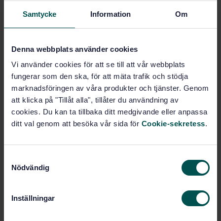
Prenumerera på standarden - Läs mer
Samtycke
Information
Om
Pris:
789 SEK
Lägg i varukorgen
Denna webbplats använder cookies
PDF
Vi använder cookies för att se till att vår webbplats
Fler alternativ
fungerar som den ska, för att mäta trafik och stödja
marknadsföringen av våra produkter och tjänster. Genom
att klicka på "Tillåt alla", tillåter du användning av
Produktinformation
cookies. Du kan ta tillbaka ditt medgivande eller anpassa
ditt val genom att besöka vår sida för
Cookie-sekretess
.
Engelska
Språk:
Renhetsteknik och
Framtagen av:
laboratorieutrustning, SIS/TK 108
S
Laboratory glassware -
Internationell titel:
Nödvändig
a
Filter flasks (ISO 6556:2012)
m
STD-87744
Artikelnummer:
t
Inställningar
1
y
Utgåva:
c
2012-10-16
Fastställd: