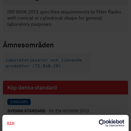
ISO 6556:2012 specifies requirements to filter flasks
with conical or cylindrical shape for general
laboratory purposes.
Ämnesområden
Laboratorievaror och liknande
produkter (71.040.20)
Köp denna standard
STANDARD
SVENSK STANDARD
· SS-EN ISO 6556:2012
Laboratorieglas - Filterkolvar (ISO 6556:2012)