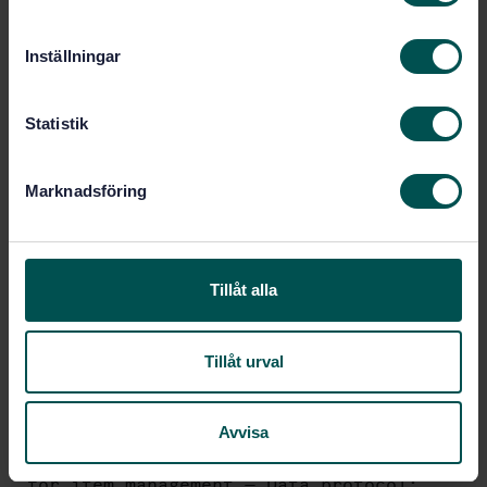
Datakodningsregler och logiska minnesfunktioner
m
(ISO/IEC 15962:2022, IDT)
t
Inställningar
y
Prenumerera på standarden - Läs mer
c
k
Statistik
Pris:
2 316 SEK
e
Lägg i varukorgen
s
PDF
Marknadsföring
v
a
Fler alternativ
l
Tillåt alla
Produktinformation
Engelska
Språk:
Tillåt urval
Automatisk datafångst
Framtagen av:
(AIDC), SIS/TK 611/AG 01
Avvisa
Information technology —
Internationell titel:
Radio frequency identification (RFID)
for item management — Data protocol: