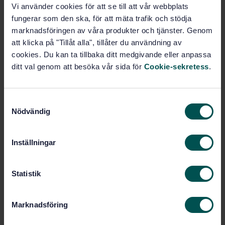
Vi använder cookies för att se till att vår webbplats
15459-4:2014, IDT)
fungerar som den ska, för att mäta trafik och stödja
marknadsföringen av våra produkter och tjänster. Genom
Prenumerera på standarden - Läs mer
att klicka på "Tillåt alla", tillåter du användning av
cookies. Du kan ta tillbaka ditt medgivande eller anpassa
Pris:
789 SEK
ditt val genom att besöka vår sida för
Cookie-sekretess
.
Lägg i varukorgen
PDF
S
Fler alternativ
Nödvändig
a
m
t
Produktinformation
Inställningar
y
Engelska
Språk:
c
k
Statistik
Automatisk datafångst
Framtagen av:
(AIDC), SIS/TK 611/AG 01
e
s
Information technology -
Internationell titel:
Marknadsföring
v
Automatic identification and data
capture techniques - Unique
a