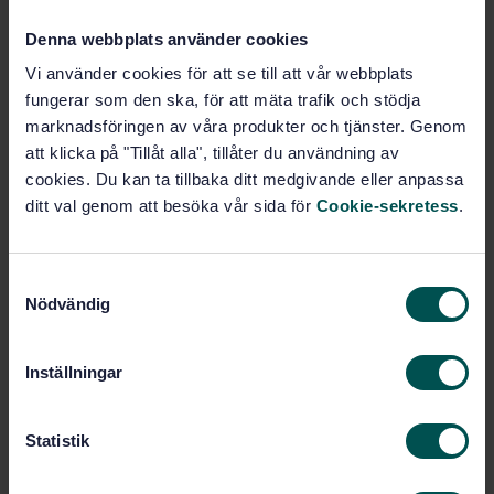
Sink-mixer for wall,
Internationell titel:
Denna webbplats använder cookies
swivelling outlet pipe. Nominal
pressure: 12,5
Vi använder cookies för att se till att vår webbplats
fungerar som den ska, för att mäta trafik och stödja
STD-2226
Artikelnummer:
marknadsföringen av våra produkter och tjänster. Genom
1
Utgåva:
att klicka på "Tillåt alla", tillåter du användning av
1939-03-01
Fastställd:
cookies. Du kan ta tillbaka ditt medgivande eller anpassa
2
Antal sidor:
ditt val genom att besöka vår sida för
Cookie-sekretess
.
SS-EN 200
Ersätts av:
S
Nödvändig
Inom samma område
a
m
STANDARDER
t
Inställningar
y
SS-EN 16495:2019
Flygtrafikledning -
c
Informationssäkerhet för stödorganisationer
k
Statistik
inom den civila luftfarten
e
s