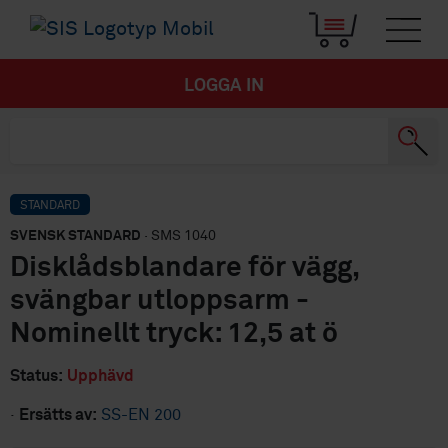
LOGGA IN
STANDARD
SVENSK STANDARD
· SMS 1040
Disklådsblandare för vägg,
svängbar utloppsarm -
Nominellt tryck: 12,5 at ö
Status:
Upphävd
·
Ersätts av:
SS-EN 200