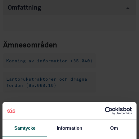
Omfattning
-
Ämnesområden
Kodning av information (35.040)
Lantbrukstraktorer och dragna
fordon (65.060.10)
Produktinformation
Svenska
Språk:
Samtycke
Information
Om
Svenska institutet för
Framtagen av:
standarder