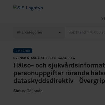
S
STANDARD
SVENSK STANDARD
· SS-EN 14484:2004
Hälso- och sjukvårdsinformati
personuppgifter rörande häls
dataskyddsdirektiv - Övergri
Status:
Gällande