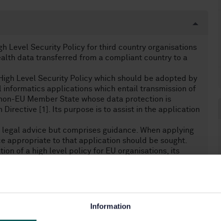
 Level Security Policy for third country organisations
ealth data transferred from a compliant country to a
High Level Security Policy which should be adopted by
l informatics applications which entail transmission of
 non-EU Member State whose data protection is
Directive [1]. Its purpose is to assist in the application
e legal advice but comprises guidance. When applying
ce appropriate to that application should be sought.
ion of a high level policy for EU organisations, its
es (see definitions).
Information