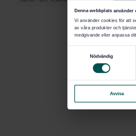
Hälso- och sjukvårdsinformatik (35.240.80)
Denna webbplats använder 
Vi använder cookies för att s
av våra produkter och tjänster
medgivande eller anpassa dit
S
Nödvändig
a
m
t
y
c
k
Avvisa
e
s
v
a
l