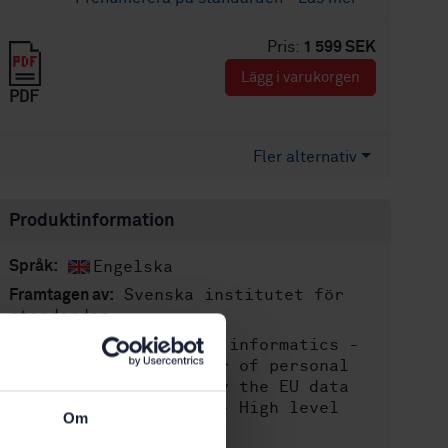
Pris:
1 599 SEK
Lägg i varukorgen
PDF
Fler alternativ
Produktinformation
Engelska
Språk:
Svenska institutet för
Framtagen av:
standarder
Health informatics -
Internationell titel:
International transfer of personal
health data covered by the EU data
protection directive - High level
Om
security policy