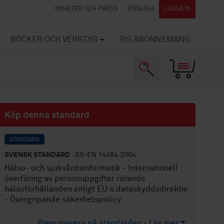
NYHETER OCH PRESS
ENGLISH
LOGGA IN
BÖCKER OCH VERKTYG
SIS ABONNEMANG
Köp denna standard
STANDARD
SVENSK STANDARD
· SS-EN 14484:2004
Hälso- och sjukvårdsinformatik - Internationell
överföring av personuppgifter rörande
hälsoförhållanden enligt EU:s dataskyddsdirektiv
- Övergripande säkerhetspolicy
Prenumerera på standarden - Läs mer