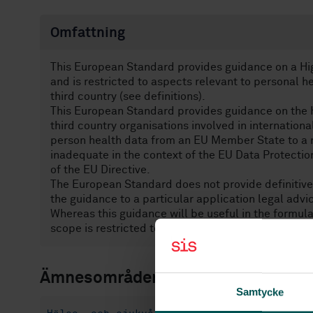
Omfattning
This European Standard provides guidance on a High
and is restricted to aspects relevant to personal h
third country (see definitions).
This European Standard provides guidance on the 
third country organisations involved in internationa
person health data from an EU Member State to a
inadequate in the context of the EU Data Protection 
of the EU Directive.
The European Standard does not provide definitiv
the guidance to a particular application legal advi
Whereas this guidance will be useful in the formulat
scope is restricted to organisations in third countri
Ämnesområden
Samtycke