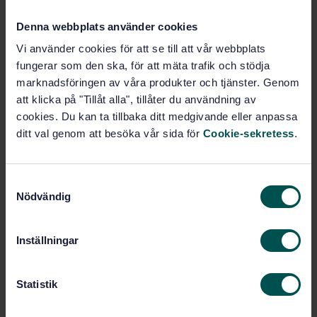
PDF
Denna webbplats använder cookies
Fler alternativ
Vi använder cookies för att se till att vår webbplats
fungerar som den ska, för att mäta trafik och stödja
marknadsföringen av våra produkter och tjänster. Genom
Produktinformation
att klicka på "Tillåt alla", tillåter du användning av
cookies. Du kan ta tillbaka ditt medgivande eller anpassa
Engelska
Språk:
ditt val genom att besöka vår sida för
Cookie-sekretess
.
Svenska institutet för
Framtagen av:
standarder
Mountaineering equipment
Internationell titel:
S
- Frictional anchors - Safety
Nödvändig
a
requirements and test methods
m
STD-24408
Artikelnummer:
t
Inställningar
1
Utgåva:
y
c
1999-01-22
Fastställd:
k
Statistik
11
Antal sidor:
e
SS-EN 12276:2013
Ersätts av: