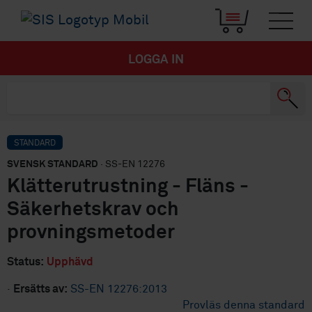
LOGGA IN
STANDARD
SVENSK STANDARD
· SS-EN 12276
Klätterutrustning - Fläns -
Säkerhetskrav och
provningsmetoder
Status:
Upphävd
·
Ersätts av:
SS-EN 12276:2013
Provläs denna standard