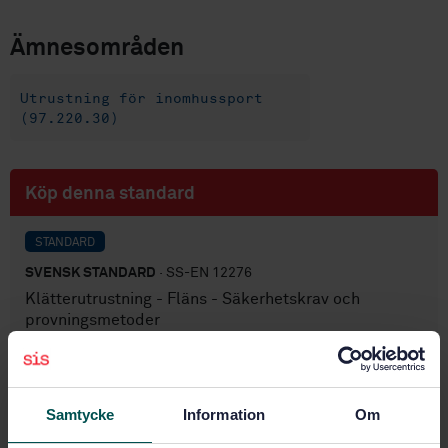
Ämnesområden
Utrustning för inomhussport
(97.220.30)
Köp denna standard
STANDARD
SVENSK STANDARD
· SS-EN 12276
Klätterutrustning - Fläns - Säkerhetskrav och
provningsmetoder
Prenumerera på standarden - Läs mer
Pris:
789 SEK
Samtycke
Information
Om
Lägg i varukorgen