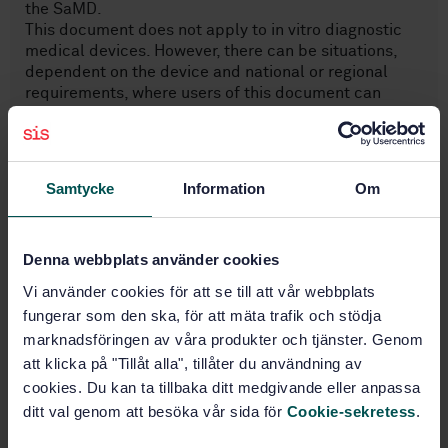
the SaMD.
This document does not apply to in vitro diagnostic
medical devices. However, there can be situations,
dependent on the device and national or regional
requirements, where users of this document can
consider whether either specific sections or
requirements of this document, or both, can be
applicable.
Samtycke
Information
Om
Ämnesområden
Denna webbplats använder cookies
Biologisk värdering av
Vi använder cookies för att se till att vår webbplats
medicintekniska produkter
fungerar som den ska, för att mäta trafik och stödja
(11.100.20)
marknadsföringen av våra produkter och tjänster. Genom
att klicka på "Tillåt alla", tillåter du användning av
cookies. Du kan ta tillbaka ditt medgivande eller anpassa
Köp denna standard
ditt val genom att besöka vår sida för
Cookie-sekretess
.
STANDARD