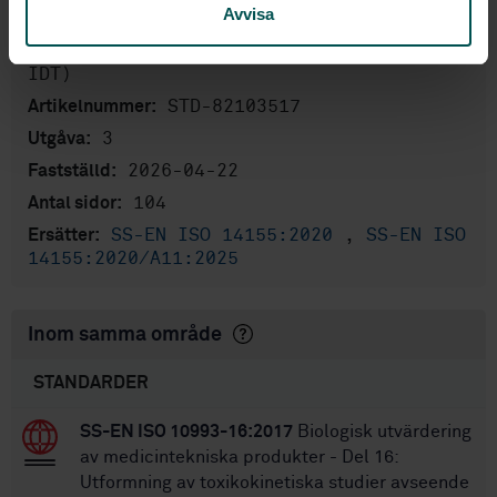
Clinical investigation
Internationell titel:
Avvisa
of medical devices for human subjects —
Good clinical practice (ISO 14155:2026,
IDT)
STD-82103517
Artikelnummer:
3
Utgåva:
2026-04-22
Fastställd:
104
Antal sidor:
SS-EN ISO 14155:2020
,
SS-EN ISO
Ersätter:
14155:2020/A11:2025
Inom samma område
STANDARDER
SS-EN ISO 10993-16:2017
Biologisk utvärdering
av medicintekniska produkter - Del 16:
Utformning av toxikokinetiska studier avseende