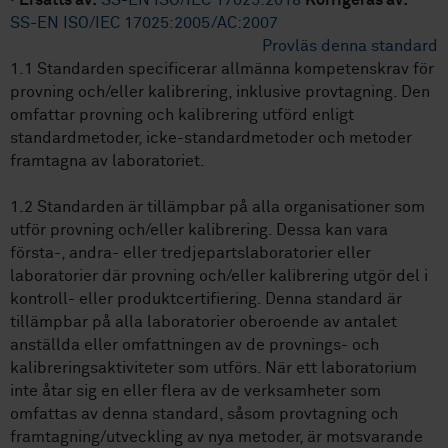
·
Ersätts av:
SS-EN ISO/IEC 17025:2018
Korrigeras av:
SS-EN ISO/IEC 17025:2005/AC:2007
Provläs denna standard
1.1 Standarden specificerar allmänna kompetenskrav för
provning och/eller kalibrering, inklusive provtagning. Den
omfattar provning och kalibrering utförd enligt
standardmetoder, icke-standardmetoder och metoder
framtagna av laboratoriet.
1.2 Standarden är tillämpbar på alla organisationer som
utför provning och/eller kalibrering. Dessa kan vara
första-, andra- eller tredjepartslaboratorier eller
laboratorier där provning och/eller kalibrering utgör del i
kontroll- eller produktcertifiering. Denna standard är
tillämpbar på alla laboratorier oberoende av antalet
anställda eller omfattningen av de provnings- och
kalibreringsaktiviteter som utförs. När ett laboratorium
inte åtar sig en eller flera av de verksamheter som
omfattas av denna standard, såsom provtagning och
framtagning/utveckling av nya metoder, är motsvarande