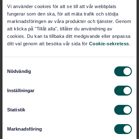
Ledningssystem för miljö
Vi använder cookies för att se till att vår webbplats
(04.100)
fungerar som den ska, för att mäta trafik och stödja
marknadsföringen av våra produkter och tjänster. Genom
Certifiering, ackreditering och
att klicka på "Tillåt alla", tillåter du användning av
revision (04.150)
cookies. Du kan ta tillbaka ditt medgivande eller anpassa
ditt val genom att besöka vår sida för
Cookie-sekretess
.
Provningsbetingelser Allmänt
(19.020)
S
Nödvändig
a
Köp denna standard
m
t
Inställningar
y
STANDARD
c
SVENSK STANDARD
· SS-EN ISO/IEC 17025:2005
k
Statistik
Allmänna kompetenskrav för provnings- och
e
kalibreringslaboratorier (ISO/IEC 17025:2005)
s
Marknadsföring
v
Prenumerera på standarden - Läs mer