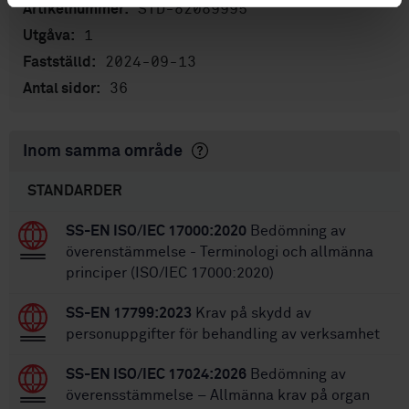
STD-82089995
Artikelnummer:
1
Utgåva:
2024-09-13
Fastställd:
36
Antal sidor:
Inom samma område
STANDARDER
SS-EN ISO/IEC 17000:2020
Bedömning av
överenstämmelse - Terminologi och allmänna
principer (ISO/IEC 17000:2020)
SS-EN 17799:2023
Krav på skydd av
personuppgifter för behandling av verksamhet
SS-EN ISO/IEC 17024:2026
Bedömning av
överensstämmelse – Allmänna krav på organ