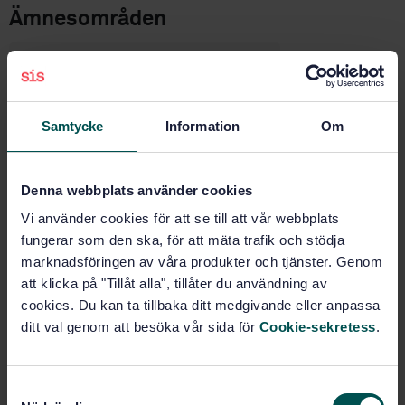
Ämnesområden
Produkt- och
företagscertifiering, försäkran
om överenskommelse (03.120.20)
Samtycke
Information
Om
Certifiering, ackreditering och
revision (04.150)
Denna webbplats använder cookies
Vi använder cookies för att se till att vår webbplats
Köp denna standard
fungerar som den ska, för att mäta trafik och stödja
marknadsföringen av våra produkter och tjänster. Genom
att klicka på "Tillåt alla", tillåter du användning av
STANDARD
cookies. Du kan ta tillbaka ditt medgivande eller anpassa
TEKNISKA SPECIFIKATIONER
· SIS-ISO/IEC TS 17012:2024
ditt val genom att besöka vår sida för
Cookie-sekretess
.
Bedömning av överensstämmelse – Riktlinjer för
användande av metoder för revision på distans vid
revision av ledningssystem (ISO/IEC TS 17012:2024,
S
IDT)