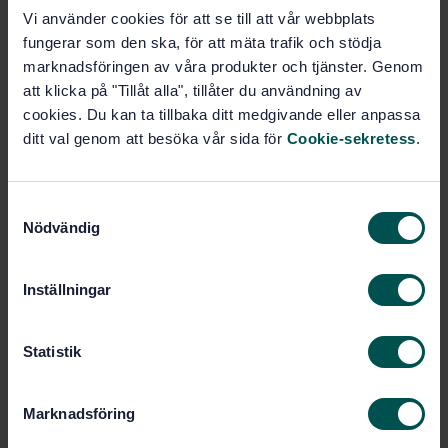
Vi använder cookies för att se till att vår webbplats
fungerar som den ska, för att mäta trafik och stödja
Fler alternativ
marknadsföringen av våra produkter och tjänster. Genom
att klicka på "Tillåt alla", tillåter du användning av
Produktinformation
cookies. Du kan ta tillbaka ditt medgivande eller anpassa
ditt val genom att besöka vår sida för
Cookie-sekretess
.
Engelska
Svenska
Språk:
Samordningsgrupp för
Framtagen av:
tillgänglighet, SIS/TK 536
S
Nödvändig
Transport quality system
a
Internationell titel:
- Road, rail and inland navigation
m
transport - Quality system requirements
t
Inställningar
to supplement EN ISO 9002 for the
y
transport of dangerous goods with
c
regard to safety
k
Statistik
STD-24791
Artikelnummer:
e
1
Utgåva:
s
Marknadsföring
1999-04-01
v
Fastställd:
a