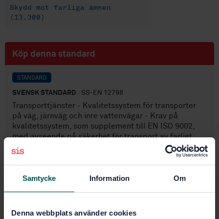
Skydd mot farliga ämnen
(13.300)
Köp denna standard
STANDARD
SVENSK STANDARD
· SS-EN 12798
Transporttjänster - Kvalitetssystem för transporter
på väg, järnväg och inre vattenvägar - Krav på
kvalitetssystem, som supplement till EN ISO 9002,
med avseende på säkerhet för transport av farligt
gods
Prenumerera på standarden - Läs mer
Samtycke
Information
Om
Pris:
1 420 SEK
Lägg i varukorgen
Denna webbplats använder cookies
PDF