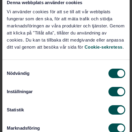
Denna webbplats använder cookies
STANDARD
Vi använder cookies för att se till att vår webbplats
SVENSK STANDARD
· SS-ISO 5725-3
fungerar som den ska, för att mäta trafik och stödja
Noggrannhet (riktighet och precision) för mätmetoder
marknadsföringen av våra produkter och tjänster. Genom
och mätresultat - Del 3: Mellanliggande
precisionsmått på en standardiserad mätmetod
att klicka på "Tillåt alla", tillåter du användning av
cookies. Du kan ta tillbaka ditt medgivande eller anpassa
Prenumerera på standarden - Läs mer
ditt val genom att besöka vår sida för
Cookie-sekretess
.
Pris:
1 250 SEK
S
Lägg i varukorgen
Nödvändig
a
PDF
m
t
Fler alternativ
Inställningar
y
c
Produktinformation
k
Statistik
e
Engelska
Språk:
s
Marknadsföring
Kvalitetsledning, SIS/TK 304
Framtagen av:
v