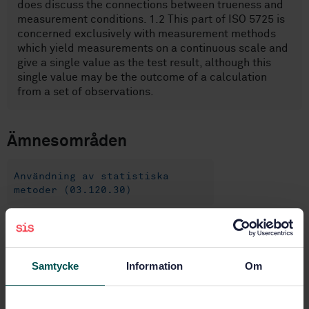
does discuss the connections between trueness and
measurement conditions. 1.2 This part of ISO 5725 is
concerned exclusively with measurement methods
which yield measurements on a continuous scale and
give a single value as the test result, although this
single value may be the outcome of a calculation
from a set of observations.
Ämnesområden
Användning av statistiska
metoder (03.120.30)
Kvalitetsteknik (06.020)
Samtycke
Information
Om
Köp denna standard