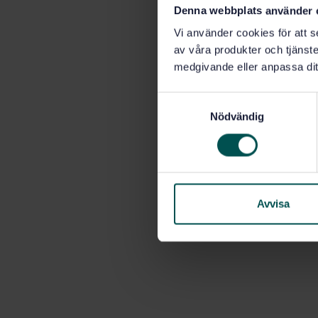
Denna webbplats använder 
Vi använder cookies för att s
av våra produkter och tjänster
medgivande eller anpassa dit
S
Nödvändig
a
m
t
y
c
k
Avvisa
e
s
v
a
l