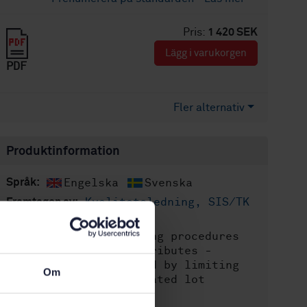
Pris:
1 420 SEK
Lägg i varukorgen
PDF
Fler alternativ
Produktinformation
Engelska
Svenska
Språk:
Kvalitetsledning, SIS/TK
Framtagen av:
304
Sampling procedures
Internationell titel:
for inspection by attributes -
Sampling plans indexed by limiting
Om
quality (LQ) for isolated lot
inspection