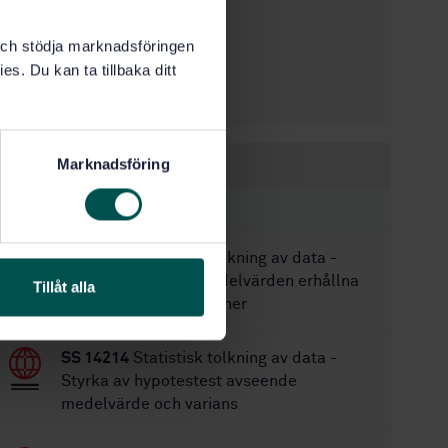
STD-5535
Artikelnummer:
1
Utgåva:
k och stödja marknadsföringen
1986-05-20
Fastställd:
es. Du kan ta tillbaka ditt
28
Antal sidor:
Marknadsföring
Inom samma område
STANDARDER
SS 14213
Statistisk tolkning av data -
Jämförelse av två medelvärden erhållna
Tillåt alla
vid parvisa observationer
SS 14214
Statistisk tolkning av data -
Styrka av hypotestest avseende
medelvärde och varians