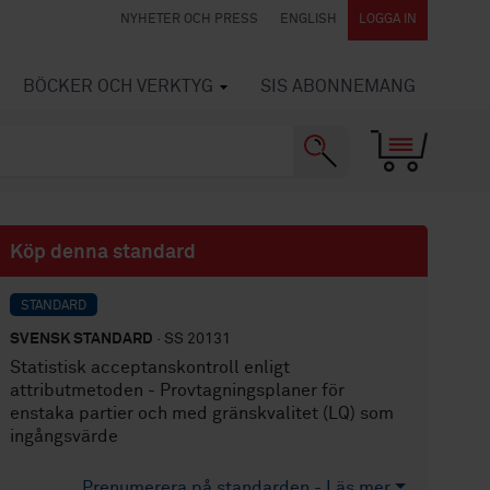
NYHETER OCH PRESS
ENGLISH
LOGGA IN
BÖCKER OCH VERKTYG
SIS ABONNEMANG
Köp denna standard
STANDARD
SVENSK STANDARD
· SS 20131
Statistisk acceptanskontroll enligt
attributmetoden - Provtagningsplaner för
enstaka partier och med gränskvalitet (LQ) som
ingångsvärde
Prenumerera på standarden - Läs mer