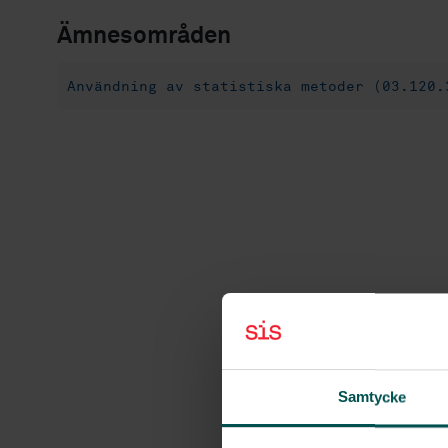
Ämnesområden
Användning av statistiska metoder (03.120.
Samtycke