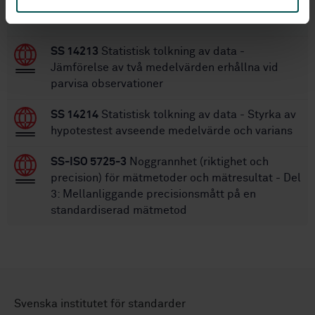
STANDARDER
SS 14213
Statistisk tolkning av data -
Jämförelse av två medelvärden erhållna vid
parvisa observationer
SS 14214
Statistisk tolkning av data - Styrka av
hypotestest avseende medelvärde och varians
SS-ISO 5725-3
Noggrannhet (riktighet och
precision) för mätmetoder och mätresultat - Del
3: Mellanliggande precisionsmått på en
standardiserad mätmetod
Svenska institutet för standarder