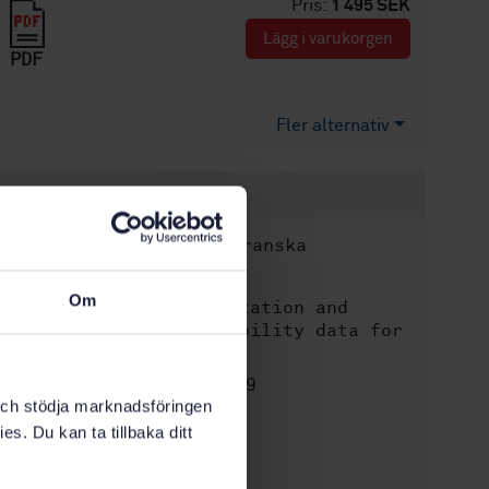
Pris:
1 495 SEK
Lägg i varukorgen
PDF
Fler alternativ
Produktinformation
Engelska
Franska
Språk:
IEC
Framtagen av:
Om
Presentation and
Internationell titel:
specification of reliability data for
electronic components
STD-125199
Artikelnummer:
k och stödja marknadsföringen
3
Utgåva:
es. Du kan ta tillbaka ditt
1999-09-24
Fastställd:
39
Antal sidor: