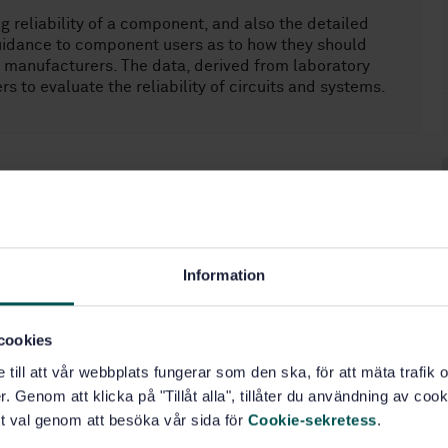
g reliability of a component, and also the detailed
 guidance to component users as to how they should
t manufacturers. The data, derived from laboratory
s to evaluate the reliability of circuits and systems.
.020)
Information
cookies
e till att vår webbplats fungerar som den ska, för att mäta trafi
. Genom att klicka på "Tillåt alla", tillåter du användning av cooki
t val genom att besöka vår sida för
Cookie-sekretess
.