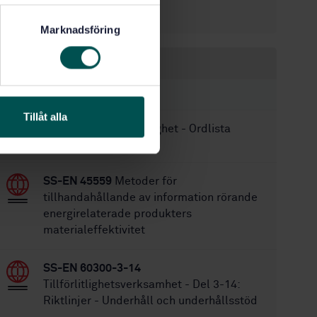
IEC 60863:1986
Ersätter:
Marknadsföring
Inom samma område
STANDARDER
Tillåt alla
SS 4410505
Tillförlitlighet - Ordlista
SS-EN 45559
Metoder för
tillhandahållande av information rörande
energirelaterade produkters
materialeffektivitet
SS-EN 60300-3-14
Tillförlitlighetsverksamhet - Del 3-14:
Riktlinjer - Underhåll och underhållsstöd