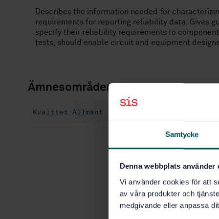
Describes the information needed for characterizin
requirements for reporting reliability data. Gives
specify their reliability requirements to componen
tests, should enable circuit and equipment designer
Ämnesområden
Kvalitet Allmänt (03.120.01)
Allmänt (31
Samtycke
Denna webbplats använder 
Vi använder cookies för att s
av våra produkter och tjänster
medgivande eller anpassa dit