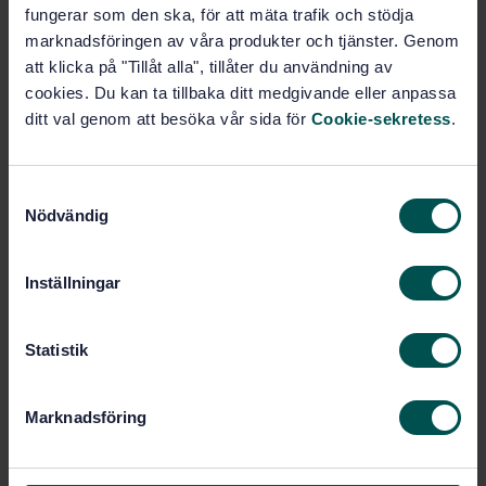
fungerar som den ska, för att mäta trafik och stödja
Turism och relaterade tjänster - Tillgänglig turism för
marknadsföringen av våra produkter och tjänster. Genom
alla - krav och vägledning (ISO 21902:2021, IDT)
att klicka på "Tillåt alla", tillåter du användning av
Prenumerera på standarden - Läs mer
cookies. Du kan ta tillbaka ditt medgivande eller anpassa
ditt val genom att besöka vår sida för
Cookie-sekretess
.
Pris:
1 737 SEK
Lägg i varukorgen
S
PDF
Nödvändig
a
m
Fler alternativ
t
Inställningar
y
Produktinformation
c
k
Statistik
Engelska
Språk:
e
Samordningsgrupp för
Framtagen av:
s
Marknadsföring
tillgänglighet, SIS/TK 536
v
Tourism and related
Internationell titel:
a
services — Accessible tourism for all —
l