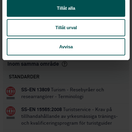
Requirements and recommendations (ISO
Tillåt alla
21902:2021, IDT)
STD-80033406
Artikelnummer:
1
Utgåva:
Tillåt urval
2022-01-11
Fastställd:
92
Antal sidor:
Avvisa
Inom samma område
STANDARDER
SS-EN 13809
Turism - Resebyråer och
researrangörer - Terminologi
SS-EN 15565:2008
Turistservice - Krav på
tillhandahållande av yrkesmässiga tränings-
och kvalificeringsprogram för turistguider