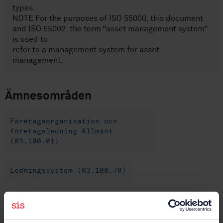
types.
NOTE For the purposes of ISO 55000, this document
and ISO 55002, the term “asset management system”
is used to
refer to a management system for asset
management.
Ämnesområden
Företagsorganisation och
företagsledning Allmänt
(03.100.01)
Ledningssystem (03.100.70)
Köp denna standard