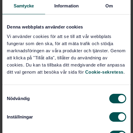
Samtycke
Information
Om
STANDARD
SVENSK STANDARD
· SS-ISO 55001:2024
Tillgångsförvaltning – Ledningssystem för
Denna webbplats använder cookies
tillgångsförvaltning – Krav (ISO 55001:2024, IDT)
Vi använder cookies för att se till att vår webbplats
Prenumerera på standarden - Läs mer
fungerar som den ska, för att mäta trafik och stödja
marknadsföringen av våra produkter och tjänster. Genom
Pris:
1 097 SEK
att klicka på "Tillåt alla", tillåter du användning av
Lägg i varukorgen
cookies. Du kan ta tillbaka ditt medgivande eller anpassa
PDF
ditt val genom att besöka vår sida för
Cookie-sekretess
.
Fler alternativ
S
Nödvändig
a
Produktinformation
m
t
Inställningar
Engelska
Språk:
y
Asset management, SIS/TK 552
Framtagen av:
c