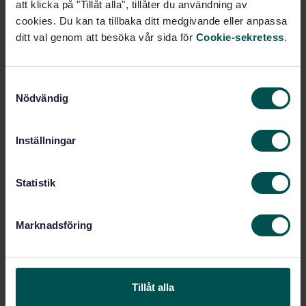
att klicka på "Tillåt alla", tillåter du användning av
(03.100.01)
cookies. Du kan ta tillbaka ditt medgivande eller anpassa
ditt val genom att besöka vår sida för
Cookie-sekretess
.
Köp denna standard
S
Nödvändig
STANDARD
a
m
SVENSK STANDARD
· SS-ISO 55012:2024
t
Tillgångsförvaltning – Vägledning om människors
Inställningar
delaktighet och kompetens (ISO 55012:2024, IDT)
y
c
Prenumerera på standarden - Läs mer
k
Statistik
e
Pris:
943 SEK
s
Marknadsföring
Lägg i varukorgen
v
PDF
a
l
Fler alternativ
Tillåt alla