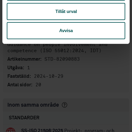
Produktinformation
Tillåt urval
Engelska
Språk:
Asset management, SIS/TK 552
Framtagen av:
Avvisa
Asset management —
Internationell titel:
Guidance on people involvement and
competence (ISO 55012:2024, IDT)
STD-82090883
Artikelnummer:
1
Utgåva:
2024-10-29
Fastställd:
20
Antal sidor:
Inom samma område
STANDARDER
SS-ISO 21506:2025
Projekt-, program- och