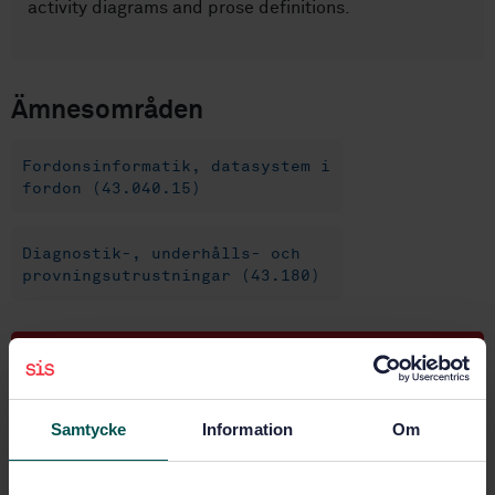
activity diagrams and prose definitions.
Ämnesområden
Fordonsinformatik, datasystem i
fordon (43.040.15)
Diagnostik-, underhålls- och
provningsutrustningar (43.180)
Köp denna standard
STANDARD
Samtycke
Information
Om
SVENSK STANDARD
· SS-ISO 13209-4:2024
Vägfordon – Open Test sequence eXchange format