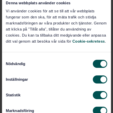
(OTX) – Del 4: Gränssnittsdefinition för utökad
Denna webbplats använder cookies
specifikation (ISO 13209-4:2024, IDT)
Vi använder cookies för att se till att vår webbplats
fungerar som den ska, för att mäta trafik och stödja
Prenumerera på standarden - Läs mer
marknadsföringen av våra produkter och tjänster. Genom
att klicka på "Tillåt alla", tillåter du användning av
Pris:
2 860 SEK
cookies. Du kan ta tillbaka ditt medgivande eller anpassa
Lägg i varukorgen
ditt val genom att besöka vår sida för
Cookie-sekretess
.
PDF
Fler alternativ
S
Nödvändig
a
Produktinformation
m
t
Inställningar
Engelska
Språk:
y
c
Datakommunikation och
Framtagen av:
diagnostik för vägfordon, SIS/TK 240/AG
k
Statistik
01
e
Road vehicles — Open
s
Internationell titel:
Marknadsföring
Test sequence eXchange format (OTX) —