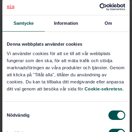
Ämnesområden
Samtycke
Information
Om
Elektriska utrustningar
(43.040.10)
Denna webbplats använder cookies
Köp denna standard
Vi använder cookies för att se till att vår webbplats
fungerar som den ska, för att mäta trafik och stödja
marknadsföringen av våra produkter och tjänster. Genom
STANDARD
att klicka på "Tillåt alla", tillåter du användning av
SVENSK STANDARD
· SS-ISO 26262-9:2011
cookies. Du kan ta tillbaka ditt medgivande eller anpassa
Vägfordon - Funktionssäkerhet i el- och
ditt val genom att besöka vår sida för
Cookie-sekretess
.
elektroniksystem - Del 9: ASIL-orienterade och
säkerhetsorienterade analyser (ISO 26262-9:2011,
IDT)
S
Nödvändig
Prenumerera på standarden - Läs mer
a
m
Pris:
1 097 SEK
t