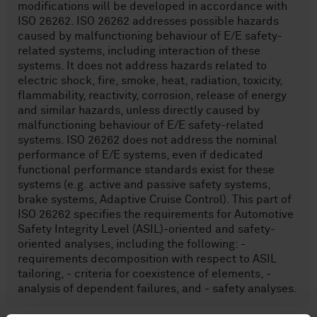
modifications will be developed in accordance with
ISO 26262. ISO 26262 addresses possible hazards
caused by malfunctioning behaviour of E/E safety-
related systems, including interaction of these
systems. It does not address hazards related to
electric shock, fire, smoke, heat, radiation, toxicity,
flammability, reactivity, corrosion, release of energy
and similar hazards, unless directly caused by
malfunctioning behaviour of E/E safety-related
systems. ISO 26262 does not address the nominal
performance of E/E systems, even if dedicated
functional performance standards exist for these
systems (e.g. active and passive safety systems,
brake systems, Adaptive Cruise Control). This part of
ISO 26262 specifies the requirements for Automotive
Safety Integrity Level (ASIL)-oriented and safety-
oriented analyses, including the following: -
requirements decomposition with respect to ASIL
tailoring, - criteria for coexistence of elements, -
analysis of dependent failures, and - safety analyses.