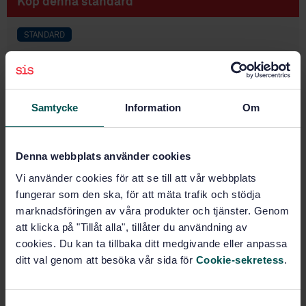
Köp denna standard
STANDARD
SVENSK STANDARD
· SS-ISO 6624-2:2017
Förbränningsmotorer - Kolvringar - Del 2: Halva
slutstegsringar i gjutjärn (ISO 6624-2:2016, IDT)
Samtycke
Information
Om
Prenumerera på standarden - Läs mer
Pris:
1 097 SEK
Denna webbplats använder cookies
Lägg i varukorgen
Vi använder cookies för att se till att vår webbplats
PDF
fungerar som den ska, för att mäta trafik och stödja
marknadsföringen av våra produkter och tjänster. Genom
Fler alternativ
att klicka på "Tillåt alla", tillåter du användning av
cookies. Du kan ta tillbaka ditt medgivande eller anpassa
ditt val genom att besöka vår sida för
Cookie-sekretess
.
Produktinformation
Engelska
Språk: