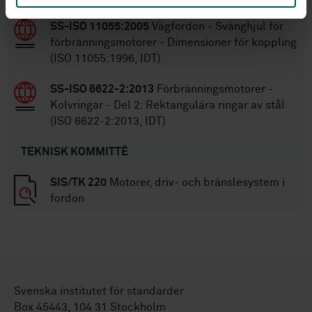
SS-ISO 11055:2005
Vägfordon - Svänghjul för
förbränningsmotorer - Dimensioner för koppling
(ISO 11055:1996, IDT)
SS-ISO 6622-2:2013
Förbränningsmotorer -
Kolvringar - Del 2: Rektangulära ringar av stål
(ISO 6622-2:2013, IDT)
TEKNISK KOMMITTÉ
SIS/TK 220
Motorer, driv- och bränslesystem i
fordon
Svenska institutet för standarder
Box 45443, 104 31 Stockholm