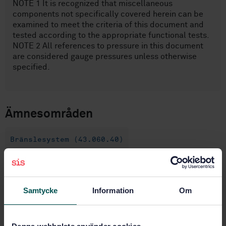
NOTE 1 It is recognized that miscellaneous
components not specifically covered herein can be
examined to meet the criteria of this document and
tested according to the appropriate functional tests.
NOTE 2 All references to pressure in this document
are considered gauge pressures unless otherwise
specified.
Ämnesområden
Bränslesystem (43.060.40)
Köp denna standard
Samtycke
Information
Om
STANDARD
SVENSK STANDARD
· SS-ISO 22760-1:2020