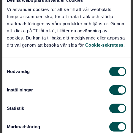
Denna webbplats använder cookies
Vägfordon - Komponenter i bränslesystem för
dimetyleter (DME) - Del 1: Allmänna krav och
Vi använder cookies för att se till att vår webbplats
definitioner (ISO 22760-1:2019, IDT)
fungerar som den ska, för att mäta trafik och stödja
marknadsföringen av våra produkter och tjänster. Genom
Prenumerera på standarden - Läs mer
att klicka på "Tillåt alla", tillåter du användning av
cookies. Du kan ta tillbaka ditt medgivande eller anpassa
Pris:
687 SEK
ditt val genom att besöka vår sida för
Cookie-sekretess
.
Lägg i varukorgen
PDF
S
Nödvändig
Fler alternativ
a
m
t
Inställningar
Produktinformation
y
c
Engelska
Språk:
k
Statistik
Motorer, driv- och
Framtagen av:
e
bränslesystem i fordon, SIS/TK 220
s
Marknadsföring
Road vehicles - Dimethyl
Internationell titel:
v