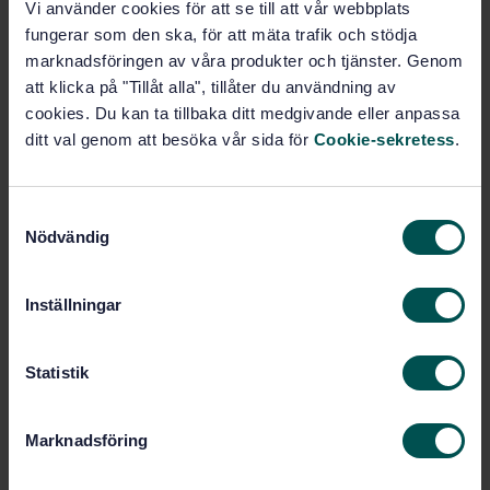
Vi använder cookies för att se till att vår webbplats
Specifikation
fungerar som den ska, för att mäta trafik och stödja
marknadsföringen av våra produkter och tjänster. Genom
Prenumerera på standarden - Läs mer
att klicka på "Tillåt alla", tillåter du användning av
cookies. Du kan ta tillbaka ditt medgivande eller anpassa
Pris:
789 SEK
ditt val genom att besöka vår sida för
Cookie-sekretess
.
Lägg i varukorgen
PDF
S
Fler alternativ
Nödvändig
a
m
t
Produktinformation
Inställningar
y
c
Engelska
Språk:
k
Statistik
Gummi och gummiprodukter,
Framtagen av:
e
SIS/TK 154
s
Rubber hoses and hose
Internationell titel:
Marknadsföring
v
assemblies for fuel truck delivery —
a
Specification