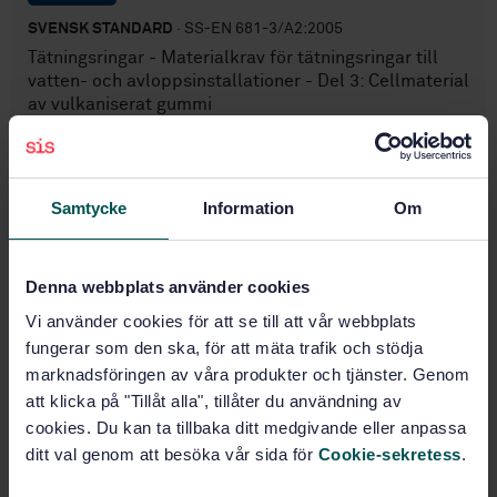
SVENSK STANDARD
· SS-EN 681-3/A2:2005
Tätningsringar - Materialkrav för tätningsringar till
vatten- och avloppsinstallationer - Del 3: Cellmaterial
av vulkaniserat gummi
Prenumerera på standarden - Läs mer
Pris:
543 SEK
Samtycke
Information
Om
Lägg i varukorgen
PDF
Denna webbplats använder cookies
Fler alternativ
Vi använder cookies för att se till att vår webbplats
fungerar som den ska, för att mäta trafik och stödja
marknadsföringen av våra produkter och tjänster. Genom
Produktinformation
att klicka på "Tillåt alla", tillåter du användning av
cookies. Du kan ta tillbaka ditt medgivande eller anpassa
Engelska
Språk:
ditt val genom att besöka vår sida för
Cookie-sekretess
.
Gummi och gummiprodukter,
Framtagen av:
SIS/TK 154