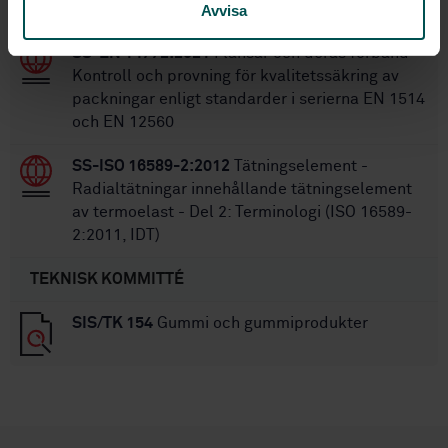
provning av vattentäthet (ISO 13254:2010)
Avvisa
SS-EN 14772:2021
Flänsar och deras förband -
Kontroll och provning för kvalitetssäkring av
packningar enligt standarder i serierna EN 1514
och EN 12560
SS-ISO 16589-2:2012
Tätningselement -
Radialtätningar innehållande tätningselement
av termoelast - Del 2: Terminologi (ISO 16589-
2:2011, IDT)
TEKNISK KOMMITTÉ
SIS/TK 154
Gummi och gummiprodukter