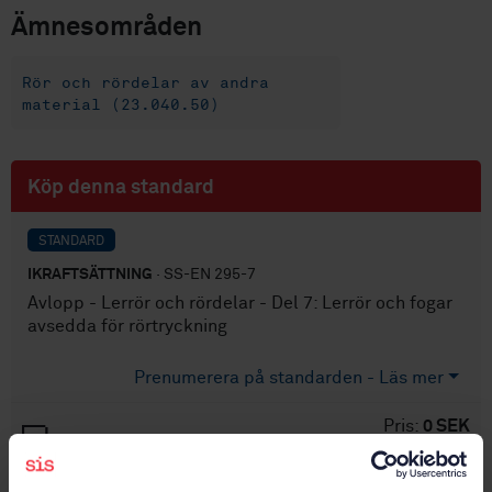
Ämnesområden
Rör och rördelar av andra
material (23.040.50)
Köp denna standard
STANDARD
IKRAFTSÄTTNING
· SS-EN 295-7
Avlopp - Lerrör och rördelar - Del 7: Lerrör och fogar
avsedda för rörtryckning
Prenumerera på standarden - Läs mer
Pris:
0 SEK
Lägg i varukorgen
PDF