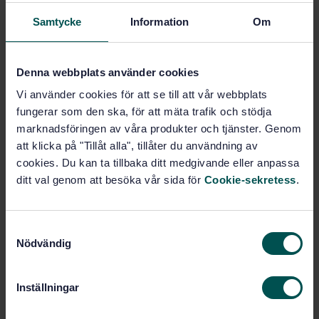
Samtycke
Information
Om
Fler alternativ
Denna webbplats använder cookies
Produktinformation
Vi använder cookies för att se till att vår webbplats
Engelska
Språk:
fungerar som den ska, för att mäta trafik och stödja
Avloppsteknik, SIS/TK 198/AG
Framtagen av:
marknadsföringen av våra produkter och tjänster. Genom
03
att klicka på "Tillåt alla", tillåter du användning av
Vitrified clay pipes and
cookies. Du kan ta tillbaka ditt medgivande eller anpassa
Internationell titel:
fittings and pipe jointsfor drains and
ditt val genom att besöka vår sida för
Cookie-sekretess
.
sewers - Part 7: Requirements for
vitrified clay pipes and joints for pipe
jacking
S
STD-17803
Nödvändig
Artikelnummer:
a
1
m
Utgåva:
t
1996-01-19
Fastställd:
Inställningar
y
0
Antal sidor:
c