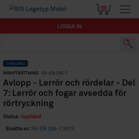
LOGGA IN
STANDARD
IKRAFTSÄTTNING
· SS-EN 295-7
Avlopp - Lerrör och rördelar - Del
7: Lerrör och fogar avsedda för
rörtryckning
Status:
Upphävd
·
Ersätts av:
SS-EN 295-7:2013