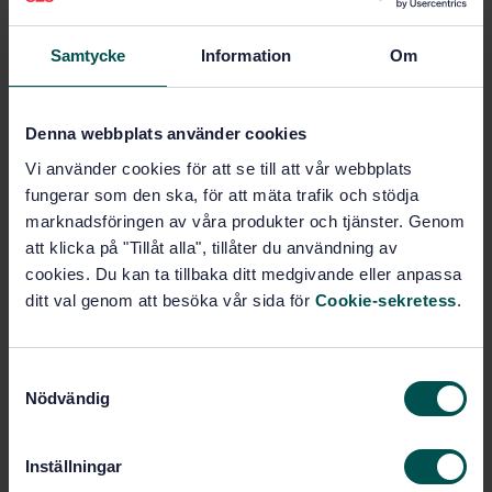
Filter, tätningar och
föroreningar av fluider
(23.100.60)
Samtycke
Information
Om
Denna webbplats använder cookies
Köp denna standard
Vi använder cookies för att se till att vår webbplats
STANDARD
fungerar som den ska, för att mäta trafik och stödja
marknadsföringen av våra produkter och tjänster. Genom
SVENSK STANDARD
· SS-ISO 11500:2025
att klicka på "Tillåt alla", tillåter du användning av
Hydraulik – Bestämning av partikelföroreningsnivån
cookies. Du kan ta tillbaka ditt medgivande eller anpassa
hos ett vätskeprov genom automatisk partikelräkning
med ljusblockering (ISO 11500:2022, IDT) (ISO
ditt val genom att besöka vår sida för
Cookie-sekretess
.
11500:2022, IDT)
Prenumerera på standarden - Läs mer
S
Nödvändig
a
Pris:
1 097 SEK
m
Lägg i varukorgen
t
Inställningar
PDF
y