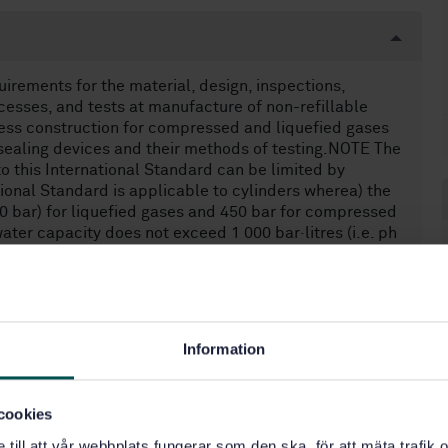
irements for the material, design, inspections,
sses, and tests at manufacture of non-refillable
less construction for compressed and liquefied gases
e sealing devices and their methods of testing.NOTE The
o this International Standard can be limited by
tional Standard is applicable to cylinders wherea) the
50 bar) for liquefied gases and 450 bar for compressed
ater capacity does not exceed 1 000 bar·litres (i.e. ph
r and the water capacity does not exceed 5 l (i.e. for ph
Information
cookies
e till att vår webbplats fungerar som den ska, för att mäta trafi