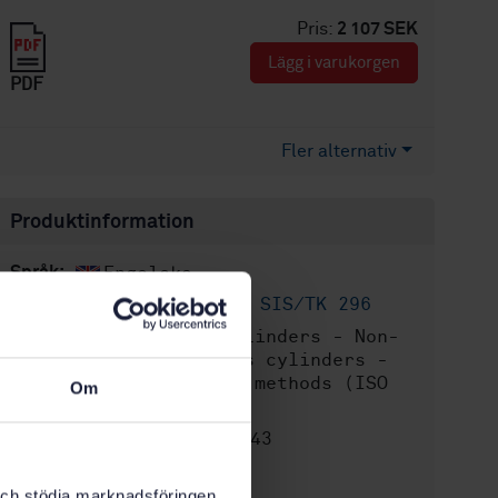
Pris:
2 107 SEK
Lägg i varukorgen
PDF
Fler alternativ
Produktinformation
Engelska
Språk:
Gasflaskor, SIS/TK 296
Framtagen av:
Gas cylinders - Non-
Internationell titel:
refillable metallic gas cylinders -
Specification and test methods (ISO
Om
11118:2015)
STD-8016943
Artikelnummer:
1
Utgåva:
k och stödja marknadsföringen