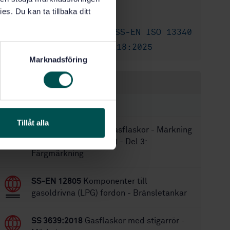
2015-10-26
Fastställd:
es. Du kan ta tillbaka ditt
48
Antal sidor:
SS-EN 12205
,
SS-EN ISO 13340
Ersätter:
SS-EN ISO 11118:2025
Ersätts av:
Marknadsföring
Inom samma område
STANDARDER
Tillåt alla
SS-EN 1089-3:2011
Gasflaskor - Märkning
(exklusive gasol - LPG) - Del 3:
Färgmärkning
SS-EN 12805
Komponenter till
gasoldrivna (LPG) fordon - Bränsletankar
SS 3639:2018
Gasflaskor med stigarrör -