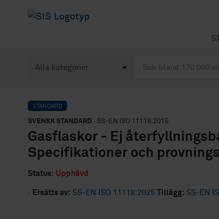
S
STANDARD
SVENSK STANDARD
· SS-EN ISO 11118:2015
Gasflaskor - Ej återfyllningsb
Specifikationer och provning
Status:
Upphävd
·
Ersätts av:
SS-EN ISO 11118:2025
Tillägg:
SS-EN I