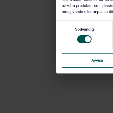
av våra produkter och tjänster
medgivande eller anpassa dit
S
Nödvändig
a
m
t
y
c
k
Avvisa
e
s
v
a
l