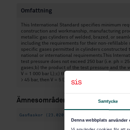
Omfattning
This International Standard specifies minimum requ
construction and workmanship, manufacturing proce
metallic gas cylinders of welded, brazed, or seam
including the requirements for their non-refillabl
specific gases permitted in cylinders constructed t
national or international requirements.This Interna
test pressure does not exceed 250 bar (i.e. ph = 2
gases;b) the product of the test pressure and the w
V = 1 000 bar L);c) the test pressure exceeds 45 ba
> 45 bar, then V = 5 l).
Ämnesområden
Samtycke
Gasflaskor (23.020.35)
Denna webbplats använder 
Vi använder cookies för att s