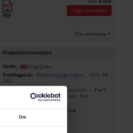
Pris:
0 SEK
Lägg i varukorgen
PDF
Fler alternativ
Produktinformation
Engelska
Språk:
Pannanläggningar, SIS/TK
Framtagen av:
285
Shell boilers — Part
Internationell titel:
3: Design and calculation for
pressure parts
STD-82088540
Artikelnummer:
Om
1
Utgåva:
2024-07-04
Fastställd: