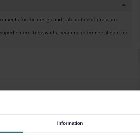
irements for the design and calculation of pressure
uperheaters, tube walls, headers, reference should be
Information