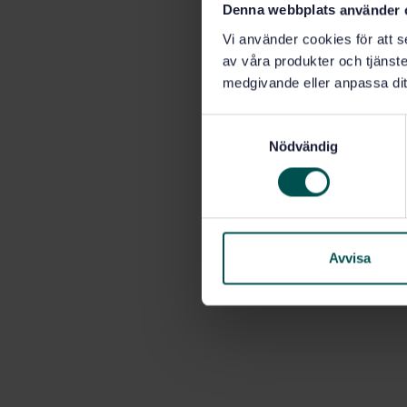
Denna webbplats använder 
Vi använder cookies för att s
av våra produkter och tjänster
medgivande eller anpassa dit
S
Nödvändig
a
m
t
y
c
k
Avvisa
e
s
v
a
l