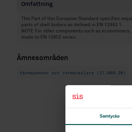
Omfattning
This Part of this European Standard specifies requ
parts of shell boilers as defined in EN 12953 1.
NOTE For other components such as economisers, s
made to EN 12952 series.
Ämnesområden
Värmepannor och värmeväxlare (27.060.30)
Samtycke