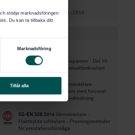
8
Antal sidor:
SS-EN 12953-3:2016
Korrigerar:
k och stödja marknadsföringen
es. Du kan ta tillbaka ditt
Inom samma område
STANDARDER
Marknadsföring
SS-EN 12953-10
Eldrörspannor - Del 10:
Krav på matar- och pannvattenkvalitet
SS-EN 13487:2019
Värmeväxlare-
Tillåt alla
Luftkylda kylkondensorer med forcerat
drag och torrkylare - Ljudmätning
SS-EN 328:2014
Värmeväxlare -
Fläktkylda luftkylare - Provningsmetoder
för prestationsförmåga