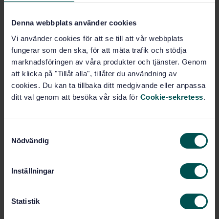
Lägg i varukorgen
PDF
Denna webbplats använder cookies
Vi använder cookies för att se till att vår webbplats
Fler alternativ
fungerar som den ska, för att mäta trafik och stödja
marknadsföringen av våra produkter och tjänster. Genom
att klicka på "Tillåt alla", tillåter du användning av
Produktinformation
cookies. Du kan ta tillbaka ditt medgivande eller anpassa
Engelska
ditt val genom att besöka vår sida för
Cookie-sekretess
.
Språk:
SEK SVENSK ELSTANDARD
Framtagen av:
Power transformers -
Internationell titel:
S
Part 14: Liquid-immersed power
Nödvändig
a
transformers using high-temperature
m
insulation materials
t
STD-3335963
Artikelnummer:
Inställningar
y
1
Utgåva:
c
2014-01-29
Fastställd:
k
Statistik
59
e
Antal sidor: