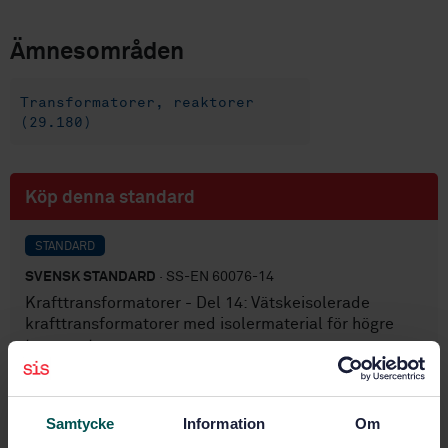
Ämnesområden
Transformatorer, reaktorer
(29.180)
Köp denna standard
STANDARD
SVENSK STANDARD
· SS-EN 60076-14
Krafttransformatorer - Del 14: Vätskeisolerade
krafttransformatorer med isolermaterial för högre
temperaturer
Prenumerera på standarden - Läs mer
Samtycke
Information
Om
Pris:
1 609 SEK