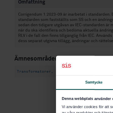
Omfattning
Corrigendum 1:2023-09 är inarbetat i standarden. E
standarden som fastställts som SS och en ändrings
sedan den tidigare utgåvan av IEC-standarden är 
när du ska identifiera och bedöma aktuella ändrin
RLV i de fall den finns tillgänglig från IEC. Anvä
dess separat utgivna tillägg, ändringar och rättelse
Ämnesområden
Transformatorer, reaktorer (29.180)
Samtycke
Denna webbplats använder 
Vi använder cookies för att s
av våra produkter och tjänster