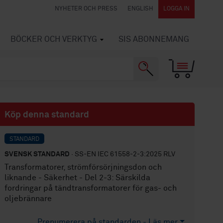
NYHETER OCH PRESS
ENGLISH
LOGGA IN
BÖCKER OCH VERKTYG
SIS ABONNEMANG
Köp denna standard
STANDARD
SVENSK STANDARD
· SS-EN IEC 61558-2-3:2025 RLV
Transformatorer, strömförsörjningsdon och
liknande - Säkerhet - Del 2-3: Särskilda
fordringar på tändtransformatorer för gas- och
oljebrännare
Prenumerera på standarden - Läs mer