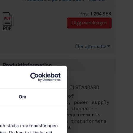
Pris:
1 294 SEK
Lägg i varukorgen
PDF
Fler alternativ
Produktinformation
Engelska
Språk:
SEK SVENSK ELSTANDARD
Framtagen av:
Safety of
Internationell titel:
Om
transformers, reactors, power supply
units and combinations thereof -
Part 2-3: Particular requirements
and tests for ignition transformers
k och stödja marknadsföringen
for gas and oil burners
es. Du kan ta tillbaka ditt