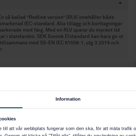
n så kallad ”Redline version” (RLV) innehåller både
markerad IEC-standard. Alla tillägg och borttagningar
markerade med färg. Med en RLV sparar du mycket tid
gar i standarden. SEK Svensk Elstandard kan bara ge ut
nds tillsammans med SS-EN IEC 61558-1, utg 3:2019 och
r.
Information
cookies
e till att vår webbplats fungerar som den ska, för att mäta trafi
. Genom att klicka på "Tillåt alla", tillåter du användning av cooki