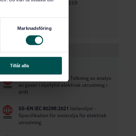
STD-82100159
Artikelnummer:
3
Utgåva:
2025-11-19
Fastställd:
Marknadsföring
46
Antal sidor:
Inom samma område
STANDARDER
Tillåt alla
SS-EN IEC 60599:2022
Tolkning av analys
av gaser i oljefylld elektrisk utrustning i
drift
SS-EN IEC 60296:2021
Isoleroljor -
Specifikation för isolerolja för elektrisk
utrustning