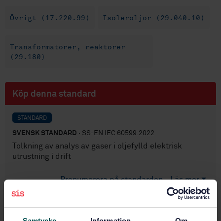
Övrigt (17.220.99)
Isoleroljor (29.040.10)
Transformatorer, reaktorer
(29.180)
Köp denna standard
STANDARD
SVENSK STANDARD
· SS-EN IEC 60599:2022
Tolkning av analys av gaser i oljefylld elektrisk
utrustning i drift
Prenumerera på standarden - Läs mer
Pris:
1 333 SEK
Lägg i varukorgen
Samtycke
Information
Om