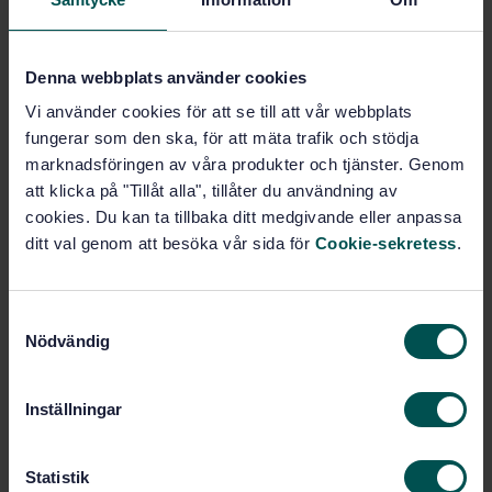
PDF
Fler alternativ
Denna webbplats använder cookies
Vi använder cookies för att se till att vår webbplats
Produktinformation
fungerar som den ska, för att mäta trafik och stödja
marknadsföringen av våra produkter och tjänster. Genom
Engelska
Språk:
att klicka på "Tillåt alla", tillåter du användning av
SEK SVENSK ELSTANDARD
cookies. Du kan ta tillbaka ditt medgivande eller anpassa
Framtagen av:
ditt val genom att besöka vår sida för
Cookie-sekretess
.
Mineral oil-filled
Internationell titel:
electrical equipment in service -
Guidance on the interpretation of
dissolved and free gases analysis
S
Nödvändig
a
STD-80038097
Artikelnummer:
m
3
Utgåva:
t
Inställningar
2022-09-21
Fastställd:
y
42
Antal sidor:
c
SS-EN 60599
k
Statistik
Ersätter: