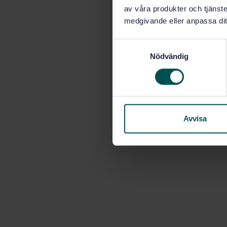
av våra produkter och tjänster
medgivande eller anpassa dit
S
Nödvändig
a
m
t
y
c
k
Avvisa
e
s
v
a
l