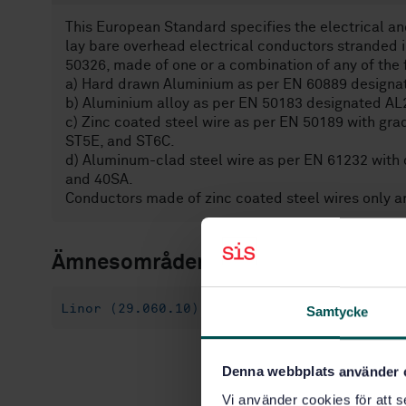
This European Standard specifies the electrical an
lay bare overhead electrical conductors stranded in
50326, made of one or a combination of any of the 
a) Hard drawn Aluminium as per EN 60889 designa
b) Aluminium alloy as per EN 50183 designated AL
c) Zinc coated steel wire as per EN 50189 with gr
ST5E, and ST6C.
d) Aluminum-clad steel wire as per EN 61232 with 
and 40SA.
Conductors made of zinc coated steel wires only a
Ämnesområden
Linor (29.060.10)
Samtycke
Denna webbplats använder 
Vi använder cookies för att s