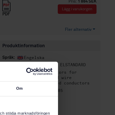
Pris:
1 884 SEK
Lägg i varukorgen
PDF
Fler alternativ
Produktinformation
Engelska
Språk:
SEK SVENSK ELSTANDARD
Framtagen av:
Conductors for
Internationell titel:
overhead lines - Round wire
concentric lay stranded conductors
Om
STD-3332085
Artikelnummer:
1
Utgåva:
2005-06-15
Fastställd:
75
Antal sidor:
k och stödja marknadsföringen