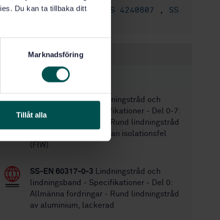
es. Du kan ta tillbaka ditt
SS 4240802
,
SS 4240807
,
SS
Ersätter:
4240800
Inom samma område
Marknadsföring
STANDARDER
SS-EN 60317-0-7
Lindningstråd och
lindningsband - Specifikationer - Del 0-7:
Tillåt alla
Allmänna fordringar - Rund lindningstråd
av koppar, lackerad utan isolationsfel
(FIW)
SS-EN 60317-0-3
Lindningstråd och
lindningsband - Specifikationer - Del 0:
Allmänna fordringar - Rund lindningstråd
av aluminium, lackerad