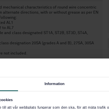
d mechanical characteristics of round wire concentric
 alternate directions, with or without grease as per EN
following:
ted AL1
2 to AL7
ade and class designated ST1A, ST2B, ST3D, ST4A,
class designation 20SA (grades A and B), 27SA, 30SA
re not included.
Information
cookies
e till att vår webbplats fungerar som den ska, för att mäta trafi